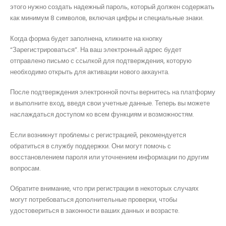
этого нужно создать надежный пароль, который должен содержать
как минимум 8 символов, включая цифры и специальные знаки.
Когда форма будет заполнена, кликните на кнопку
“Зарегистрироваться”. На ваш электронный адрес будет
отправлено письмо с ссылкой для подтверждения, которую
необходимо открыть для активации нового аккаунта.
После подтверждения электронной почты вернитесь на платформу
и выполните вход, введя свои учетные данные. Теперь вы можете
наслаждаться доступом ко всем функциям и возможностям.
Если возникнут проблемы с регистрацией, рекомендуется
обратиться в службу поддержки. Они могут помочь с
восстановлением пароля или уточнением информации по другим
вопросам.
Обратите внимание, что при регистрации в некоторых случаях
могут потребоваться дополнительные проверки, чтобы
удостовериться в законности ваших данных и возрасте.