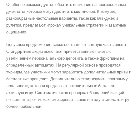
Особенно рекомендуется обратить внимание на прогрессивные
джекпоты, которые могут достигать миллионов. К тому же,
разнообразные настольные варианты, такие как блэкджек и
рулетка, предлагают игрокам уникальные стратегии и азартные
ощущения.
Бонусные предложения также составляют важную часть опыта.
Стандартные акции включают приветственные пакеты с
увеличением первоначального депозита, а также фриспины на
определённых автоматах. На регулярной основе проводятся
турниры, где участники могут заработать дополнительные призы и
бесплатные вращения. Дополнительно стоит изучить программу
лояльности, которая предлагает накопительные баллы за
активную игру. Систематическая проверка обновлений и акций
позволяет игрокам максимизировать свою выгоду и сделать игру
более прибыльной.