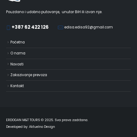
Pouzdano i udobno putovanje, unutar BiH ili izvan nje.
+387 62 422 126
edisa.edisa92@gmail.com
Početna
O nama
Novosti
Zakazivanje prevoza
Kontakt
ERDOGAN M&T TOURS © 2025. Sva prava zadržana.
Developed by:
Aktuelno Design