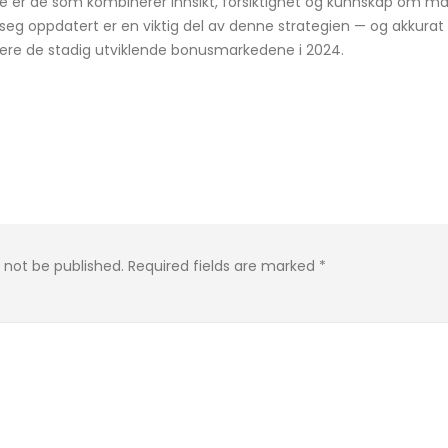
ne er de som kombinerer innsikt, forsiktighet og kunnskap om ma
e seg oppdatert er en viktig del av denne strategien — og akkurat h
vigere de stadig utviklende bonusmarkedene i 2024.
 not be published.
Required fields are marked
*