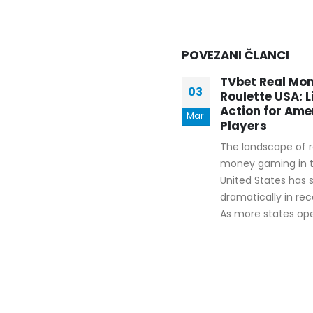
POVEZANI
ČLANCI
Play N Go Real Money
TVbet Real Mo
4
03
Roulette USA: Spin the
Roulette USA: L
Wheel for Genuine
Action for Ame
y
Mar
Payouts
Players
When it comes to casino
The landscape of r
gaming, few experiences
money gaming in 
match the thrill of watching
United States has 
a silver ball dance across a
dramatically in rec
spinning...
As more states ope