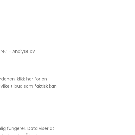
ere.” – Analyse av
denen. klikk her for en
vilke tilbud som faktisk kan
ig fungerer. Data viser at