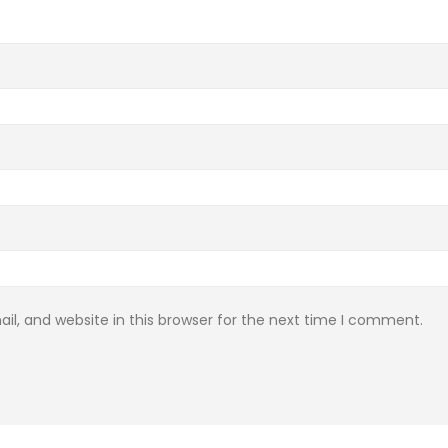
l, and website in this browser for the next time I comment.