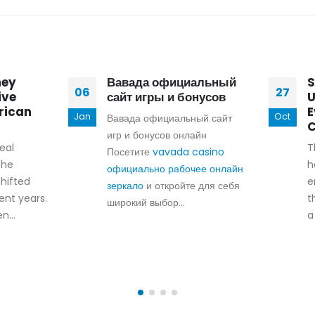
ney
Вавада официальный
S
06
27
ive
сайт игры и бонусов
U
rican
E
Jan
Oct
Вавада официальный сайт
C
игр и бонусов онлайн
eal
T
Посетите
vavada casino
the
h
официально рабочее онлайн
shifted
e
зеркало
и откройте для себя
ent years.
t
широкий выбор...
n...
a