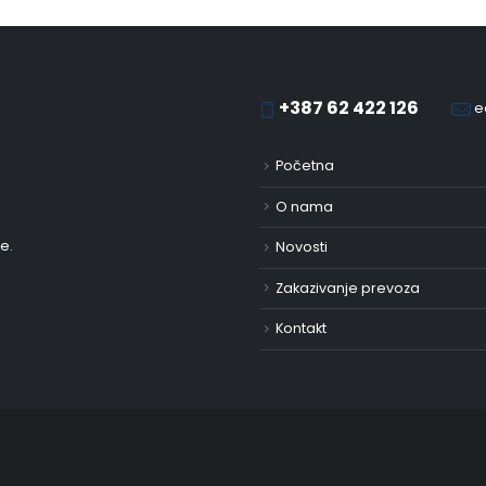
+387 62 422 126
e
Početna
O nama
e.
Novosti
Zakazivanje prevoza
Kontakt