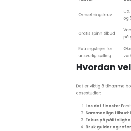
Ca.
Omsetningskrav
og 
Van
Gratis spinn tilbud
på 
Retningslinjer for
Øke
ansvarlig spilling
ver
Hvordan vel
Det er viktig å tilnærme b
casestudier:
Les det fineste:
Forst
Sammenlign tilbud:
I
Fokus på pålitelighe
Bruk guider og refe