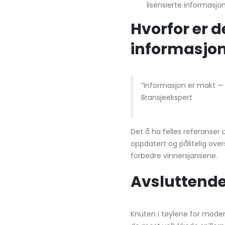
lisensierte informasjon
Hvorfor er d
informasjon
“Informasjon er makt — s
Bransjeekspert
Det å ha felles referanser 
oppdatert og pålitelig over
forbedre vinnersjansene.
Avsluttende
Knuten i tøylene for modern