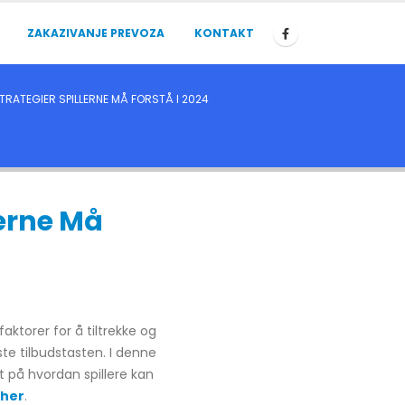
ZAKAZIVANJE PREVOZA
KONTAKT
TRATEGIER SPILLERNE MÅ FORSTÅ I 2024
lerne Må
aktorer for å tiltrekke og
te tilbudstasten. I denne
t på hvordan spillere kan
 her
.