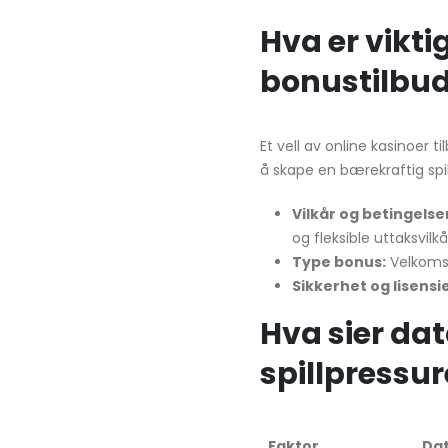
Hva er vikt
bonustilbu
Et vell av online kasinoer ti
å skape en bærekraftig sp
Vilkår og betingelse
og fleksible uttaksvilkå
Type bonus:
Velkomst
Sikkerhet og lisensi
Hva sier da
spillpressur
Faktor
Dat