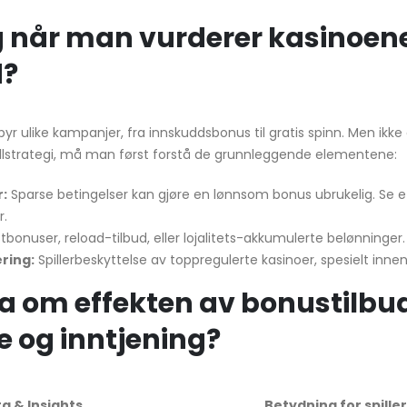
ig når man vurderer kasinoen
d?
lbyr ulike kampanjer, fra innskuddsbonus til gratis spinn. Men ikke a
illstrategi, må man først forstå de grunnleggende elementene:
r:
Sparse betingelser kan gjøre en lønnsom bonus ubrukelig. Se 
r.
bonuser, reload-tilbud, eller lojalitets-akkumulerte belønninger.
ering:
Spillerbeskyttelse av toppregulerte kasinoer, spesielt innen
ta om effekten av bonustilbu
e og inntjening?
a & Insights
Betydning for spille