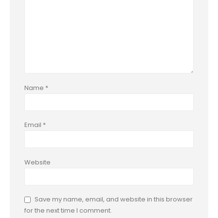
Name
*
Email
*
Website
Save my name, email, and website in this browser
for the next time I comment.