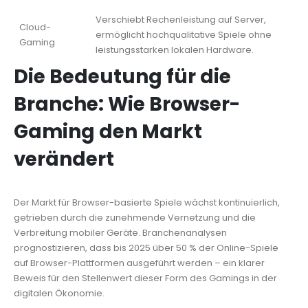
Verschiebt Rechenleistung auf Server,
Cloud-
ermöglicht hochqualitative Spiele ohne
Gaming
leistungsstarken lokalen Hardware.
Die Bedeutung für die
Branche: Wie Browser-
Gaming den Markt
verändert
Der Markt für Browser-basierte Spiele wächst kontinuierlich,
getrieben durch die zunehmende Vernetzung und die
Verbreitung mobiler Geräte. Branchenanalysen
prognostizieren, dass bis 2025 über 50 % der Online-Spiele
auf Browser-Plattformen ausgeführt werden – ein klarer
Beweis für den Stellenwert dieser Form des Gamings in der
digitalen Ökonomie.