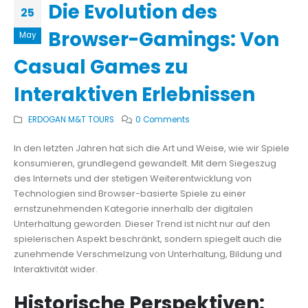
Die Evolution des
25
Browser-Gamings: Von
May
Casual Games zu
Interaktiven Erlebnissen
ERDOGAN M&T TOURS
0 Comments
In den letzten Jahren hat sich die Art und Weise, wie wir Spiele
konsumieren, grundlegend gewandelt. Mit dem Siegeszug
des Internets und der stetigen Weiterentwicklung von
Technologien sind Browser-basierte Spiele zu einer
ernstzunehmenden Kategorie innerhalb der digitalen
Unterhaltung geworden. Dieser Trend ist nicht nur auf den
spielerischen Aspekt beschränkt, sondern spiegelt auch die
zunehmende Verschmelzung von Unterhaltung, Bildung und
Interaktivität wider.
Historische Perspektiven: