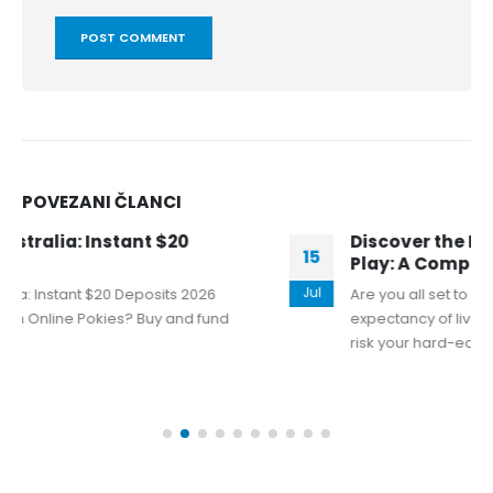
POVEZANI
ČLANCI
Discover the Excitement of Roulette Free
15
Play: A Comprehensive Overview
Jul
Are you all set to experience the exhilaration and
expectancy of live roulette however don't intend to
risk your hard-earned...