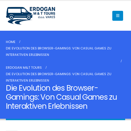
HOME
DIE EVOLUTION DES BROWSER-GAMINGS: VON CASUAL GAMES ZU
INTERAKTIVEN ERLEBNISSEN
ERDOGAN M&T TOURS
DIE EVOLUTION DES BROWSER-GAMINGS: VON CASUAL GAMES ZU
INTERAKTIVEN ERLEBNISSEN
Die Evolution des Browser-
Gamings: Von Casual Games zu
Interaktiven Erlebnissen