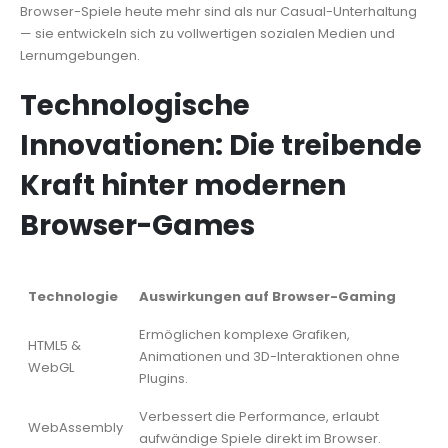
Browser-Spiele heute mehr sind als nur Casual-Unterhaltung
— sie entwickeln sich zu vollwertigen sozialen Medien und
Lernumgebungen.
Technologische
Innovationen: Die treibende
Kraft hinter modernen
Browser-Games
Technologie
Auswirkungen auf Browser-Gaming
Ermöglichen komplexe Grafiken,
HTML5 &
Animationen und 3D-Interaktionen ohne
WebGL
Plugins.
Verbessert die Performance, erlaubt
WebAssembly
aufwändige Spiele direkt im Browser.