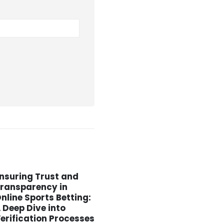
nsuring Trust and
American roulette f
16
ransparency in
play: your gateway
nline Sports Betting:
risk-free fun
May
 Deep Dive into
If you’ve ever walked
erification Processes