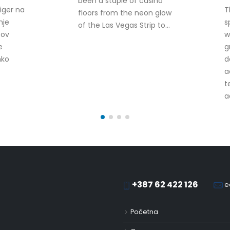
been a staple of casino
 iger na
T
floors from the neon glow
nje
s
of the Las Vegas Strip to...
sov
w
e
g
hko
d
a
t
a
+387 62 422 126
e
Početna