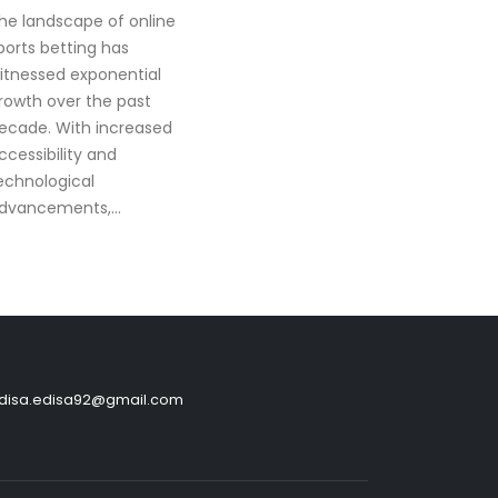
through the neon-lit
he landscape of online
corridors of a Las Vegas
ports betting has
casino or logged into an
itnessed exponential
online gaming site...
rowth over the past
ecade. With increased
ccessibility and
echnological
dvancements,...
disa.edisa92@gmail.com