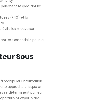
thority.
e paiement respectant les
oires (RNG) et la
té.
s évite les mauvaises
ent, est essentielle pour la
cteur Sous
à manipuler l’information
 une approche critique et
es se déterminent par leur
mpartiale et experte des