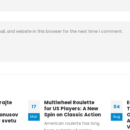
l, and website in this browser for the next time I comment.
rajte
Multiwheel Roulette
E
17
04
for US Players: A New
T
bonusov
Spin on Classic Action
O
Mar
Aug
v svetu
A
American roulette has long
V