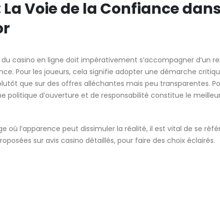
: La Voie de la Confiance da
or
rie du casino en ligne doit impérativement s’accompagner d’un 
. Pour les joueurs, cela signifie adopter une démarche critiqu
lutôt que sur des offres alléchantes mais peu transparentes. Pou
ne politique d’ouverture et de responsabilité constitue le meilleur 
ù l’apparence peut dissimuler la réalité, il est vital de se réfé
oposées sur avis casino détaillés, pour faire des choix éclairés.