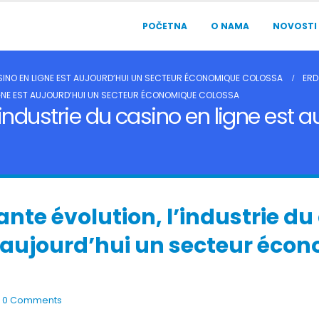
POČETNA
O NAMA
NOVOSTI
ASINO EN LIGNE EST AUJOURD’HUI UN SECTEUR ÉCONOMIQUE COLOSSA
ERD
LIGNE EST AUJOURD’HUI UN SECTEUR ÉCONOMIQUE COLOSSA
’industrie du casino en ligne est a
nte évolution, l’industrie du
t aujourd’hui un secteur éco
0 Comments