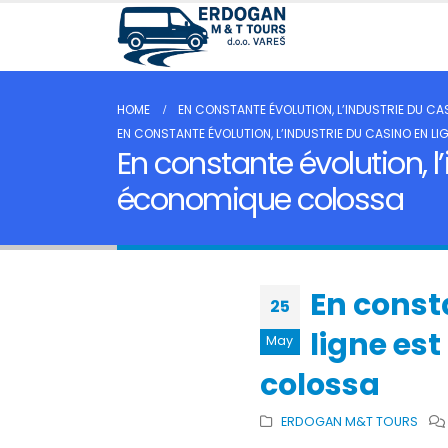
HOME
EN CONSTANTE ÉVOLUTION, L’INDUSTRIE DU C
EN CONSTANTE ÉVOLUTION, L’INDUSTRIE DU CASINO EN 
En constante évolution, l
économique colossa
En consta
25
ligne es
May
colossa
ERDOGAN M&T TOURS