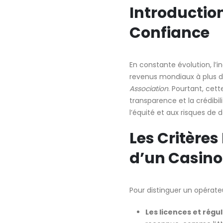
Introduction
Confiance
En constante évolution, l’
revenus mondiaux à plus de 
Association
. Pourtant, cet
transparence et la crédibili
l’équité et aux risques de
Les Critères
d’un Casino
Pour distinguer un opérateu
Les licences et régul