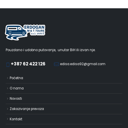
Pouzdano i udobno putovanje, unutar BiH ili izvan nje.
+387 62 422 126
edisa.edisa92@gmail.com
Početna
O nama
Novosti
Zakazivanje prevoza
Kontakt