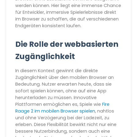
werden können. Hier liegt eine immense Chance
für Entwickler, immersive Spielerlebnisse direkt
im Browser zu schaffen, die auf verschiedenen
Endgeräten konsistent laufen.
Die Rolle der webbasierten
Zugänglichkeit
In diesem Kontext gewinnt die direkte
Zugänglichkeit über den mobilen Browser an
Bedeutung. Nutzer erwarten heute, dass sie
sofort spielen können, ohne auf eine App
herunterladen zu müssen. Innovative
Plattformen ermöglichen es, Spiele wie
Fire
Raage 2 im mobilen Browser spielen
, nahtlos
und ohne Verzögerung bei der Ladezeit, zu
erleben. Diese Flexibilität bewirkt nicht nur eine
bessere Nutzerbindung, sondern auch eine