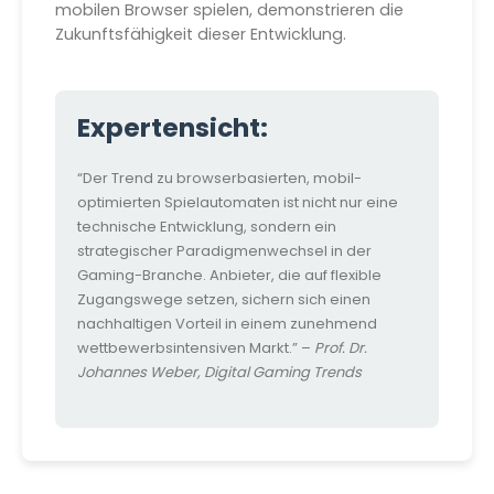
mobilen Browser spielen, demonstrieren die
Zukunftsfähigkeit dieser Entwicklung.
Expertensicht:
“Der Trend zu browserbasierten, mobil-
optimierten Spielautomaten ist nicht nur eine
technische Entwicklung, sondern ein
strategischer Paradigmenwechsel in der
Gaming-Branche. Anbieter, die auf flexible
Zugangswege setzen, sichern sich einen
nachhaltigen Vorteil in einem zunehmend
wettbewerbsintensiven Markt.” –
Prof. Dr.
Johannes Weber, Digital Gaming Trends