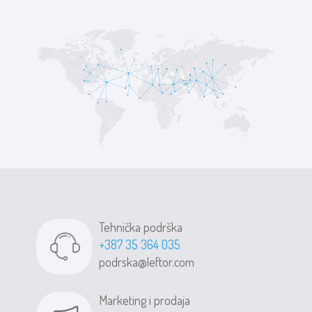
Tehnička podrška
+387 35 364 035
podrska@leftor.com
Marketing i prodaja