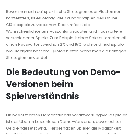
Bevor man sich auf spezifische Strategien oder Plattformen
konzentriert, ist es wichtig, die Grundprinzipien des Online-
Glücksspiels zu verstehen. Dies umfasst die
Wahrscheinlichkeiten, Auszahlungsquoten und Hausvorteile
verschiedener Spiele. Zum Beispiel haben Spielautomaten oft
einen Hausvorteil zwischen 2% und 15%, während Tischspiele
wie Blackjack bessere Quoten bieten, wenn man die richtigen
Strategien anwendet.
Die Bedeutung von Demo-
Versionen beim
Spielverständnis
Ein bedeutsames Element für das verantwortungsvolle Spielen
ist das Üben in kostenlosen Demo-Versionen, bevor echtes
Geld eingesetzt wird. Hierbei haben Spieler die Möglichkeit,