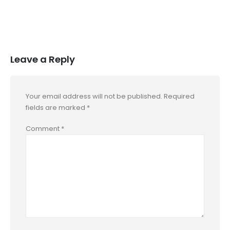
Leave a Reply
Your email address will not be published.
Required
fields are marked
*
Comment
*