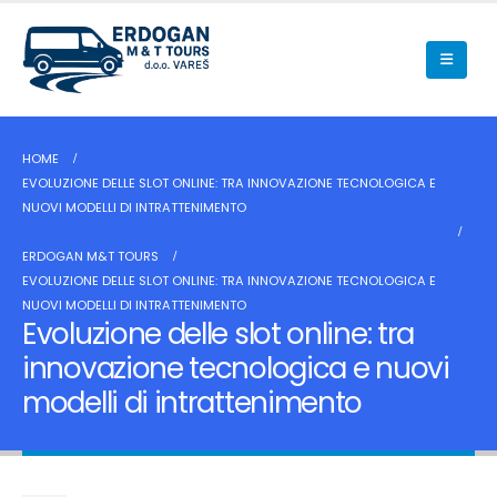
HOME
EVOLUZIONE DELLE SLOT ONLINE: TRA INNOVAZIONE TECNOLOGICA E
NUOVI MODELLI DI INTRATTENIMENTO
ERDOGAN M&T TOURS
EVOLUZIONE DELLE SLOT ONLINE: TRA INNOVAZIONE TECNOLOGICA E
NUOVI MODELLI DI INTRATTENIMENTO
Evoluzione delle slot online: tra
innovazione tecnologica e nuovi
modelli di intrattenimento