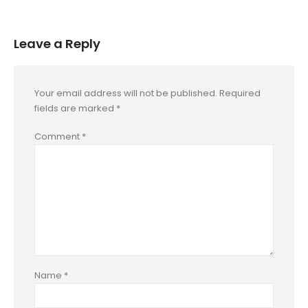
Leave a Reply
Your email address will not be published.
Required
fields are marked
*
Comment
*
Name
*