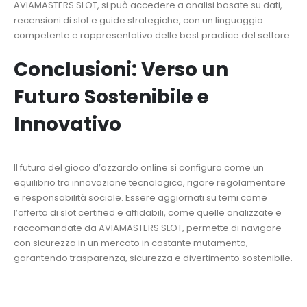
AVIAMASTERS SLOT, si può accedere a analisi basate su dati,
recensioni di slot e guide strategiche, con un linguaggio
competente e rappresentativo delle best practice del settore.
Conclusioni: Verso un
Futuro Sostenibile e
Innovativo
Il futuro del gioco d’azzardo online si configura come un
equilibrio tra innovazione tecnologica, rigore regolamentare
e responsabilità sociale. Essere aggiornati su temi come
l’offerta di slot certified e affidabili, come quelle analizzate e
raccomandate da AVIAMASTERS SLOT, permette di navigare
con sicurezza in un mercato in costante mutamento,
garantendo trasparenza, sicurezza e divertimento sostenibile.