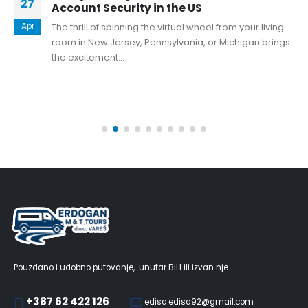
27
Account Security in the US
Apr
The thrill of spinning the virtual wheel from your living
room in New Jersey, Pennsylvania, or Michigan brings
the excitement...
Pouzdano i udobno putovanje, unutar BiH ili izvan nje.
+387 62 422 126
edisa.edisa92@gmail.com