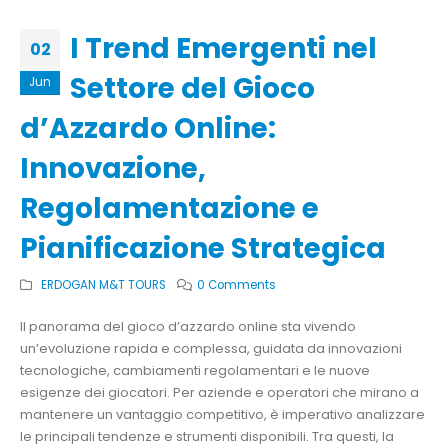
I Trend Emergenti nel
02
Settore del Gioco
Jun
d’Azzardo Online:
Innovazione,
Regolamentazione e
Pianificazione Strategica
ERDOGAN M&T TOURS
0 Comments
Il panorama del gioco d’azzardo online sta vivendo
un’evoluzione rapida e complessa, guidata da innovazioni
tecnologiche, cambiamenti regolamentari e le nuove
esigenze dei giocatori. Per aziende e operatori che mirano a
mantenere un vantaggio competitivo, è imperativo analizzare
le principali tendenze e strumenti disponibili. Tra questi, la