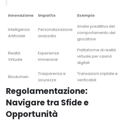
Innovazione
Impatto
Esempio
Analisi predittiva del
Intelligenza
Personalizzazione
comportamento del
Artificiale
avanzata
giocatore
Piattaforme di realtà
Realtà
Esperienze
virtuale per casinò
Virtuale
immersive
digitali
Trasparenza e
Transazioni criptate e
Blockchain
sicurezza
verificabili
Regolamentazione:
Navigare tra Sfide e
Opportunità