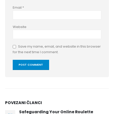
Email
*
Website
Save my name, email, and website in this browser
for the next time I comment.
POVEZANI
ČLANCI
Safeguarding Your Online Roulette