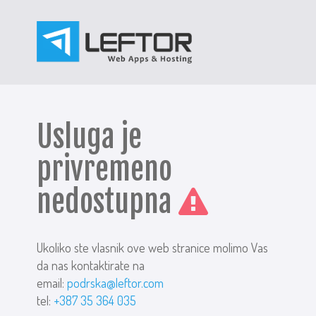
Usluga je
privremeno
nedostupna
Ukoliko ste vlasnik ove web stranice molimo Vas
da nas kontaktirate na
email:
podrska@leftor.com
tel:
+387 35 364 035