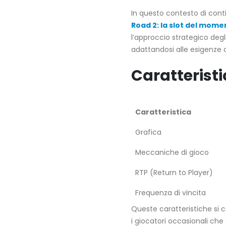
In questo contesto di conti
Road 2: la slot del mome
l’approccio strategico degl
adattandosi alle esigenze d
Caratteristi
Caratteristica
Grafica
Meccaniche di gioco
RTP (Return to Player)
Frequenza di vincita
Queste caratteristiche si c
i giocatori occasionali che g