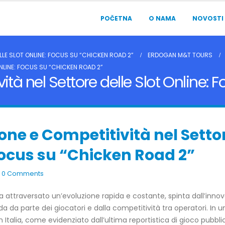
POČETNA
O NAMA
NOVOSTI
LLE SLOT ONLINE: FOCUS SU “CHICKEN ROAD 2”
ERDOGAN M&T TOURS
ONLINE: FOCUS SU “CHICKEN ROAD 2”
tà nel Settore delle Slot Online:
ne e Competitività nel Settor
Focus su “Chicken Road 2”
0 Comments
ha attraversato un’evoluzione rapida e costante, spinta dall’inno
 da parte dei giocatori e dalla competitività tra operatori. In 
in Italia, come evidenziato dall’ultima reportistica di gioco pubbli