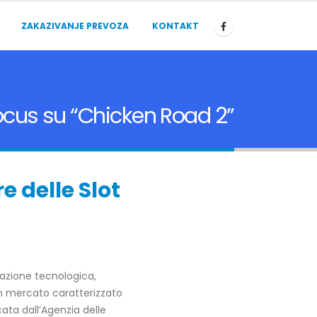
ZAKAZIVANJE PREVOZA
KONTAKT
 Focus su “Chicken Road 2”
e delle Slot
vazione tecnologica,
un mercato caratterizzato
cata dall’Agenzia delle