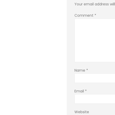
Your email address will
Comment
*
Name
*
Email
*
Website