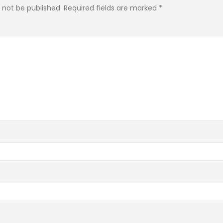
 not be published.
Required fields are marked
*