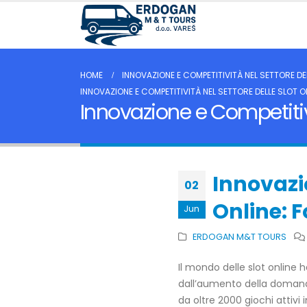
HOME
INNOVAZIONE E COMPETITIVITÀ NEL SETTORE DE
INNOVAZIONE E COMPETITIVITÀ NEL SETTORE DELLE SLOT 
Innovazione e Competitivi
Innovazio
02
Online: 
Jun
ERDOGAN M&T TOURS
Il mondo delle slot online 
dall’aumento della domanda
da oltre 2000 giochi attivi 