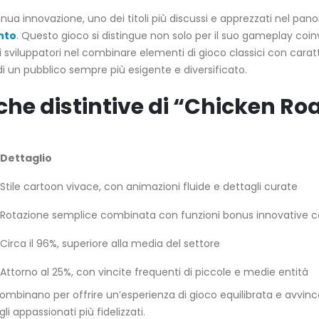
nua innovazione, uno dei titoli più discussi e apprezzati nel pan
nto
. Questo gioco si distingue non solo per il suo gameplay co
i sviluppatori nel combinare elementi di gioco classici con cara
i un pubblico sempre più esigente e diversificato.
che distintive di “Chicken Ro
Dettaglio
Stile cartoon vivace, con animazioni fluide e dettagli curate
Rotazione semplice combinata con funzioni bonus innovative c
Circa il 96%, superiore alla media del settore
Attorno al 25%, con vincite frequenti di piccole e medie entità
ombinano per offrire un’esperienza di gioco equilibrata e avvinc
li appassionati più fidelizzati.