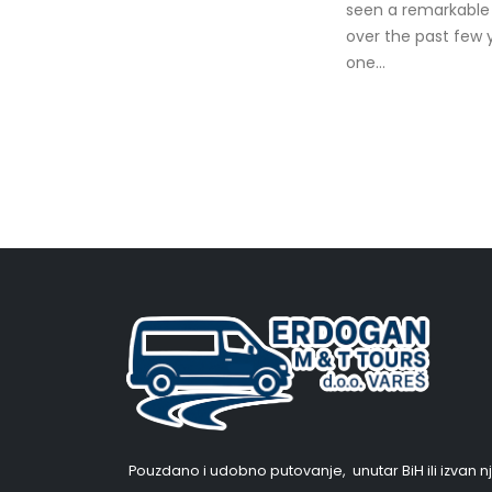
virtuali ha vissuto una
seen a remarkable 
crescita esponenziale negli
over the past few 
ultimi anni, grazie alla
one...
crescente...
Pouzdano i udobno putovanje, unutar BiH ili izvan nj