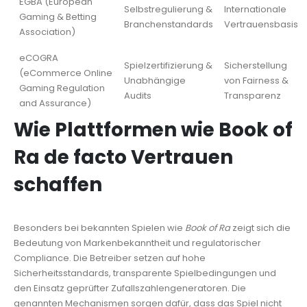
EGBA (European
Selbstregulierung &
Internationale
Gaming & Betting
Branchenstandards
Vertrauensbasis
Association)
eCOGRA
Spielzertifizierung &
Sicherstellung
(eCommerce Online
Unabhängige
von Fairness &
Gaming Regulation
Audits
Transparenz
and Assurance)
Wie Plattformen wie Book of
Ra de facto Vertrauen
schaffen
Besonders bei bekannten Spielen wie
Book of Ra
zeigt sich die
Bedeutung von Markenbekanntheit und regulatorischer
Compliance. Die Betreiber setzen auf hohe
Sicherheitsstandards, transparente Spielbedingungen und
den Einsatz geprüfter Zufallszahlengeneratoren. Die
genannten Mechanismen sorgen dafür, dass das Spiel nicht