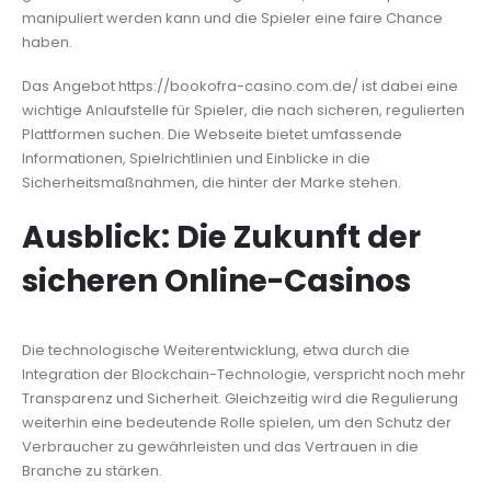
manipuliert werden kann und die Spieler eine faire Chance
haben.
Das Angebot https://bookofra-casino.com.de/ ist dabei eine
wichtige Anlaufstelle für Spieler, die nach sicheren, regulierten
Plattformen suchen. Die Webseite bietet umfassende
Informationen, Spielrichtlinien und Einblicke in die
Sicherheitsmaßnahmen, die hinter der Marke stehen.
Ausblick: Die Zukunft der
sicheren Online-Casinos
Die technologische Weiterentwicklung, etwa durch die
Integration der Blockchain-Technologie, verspricht noch mehr
Transparenz und Sicherheit. Gleichzeitig wird die Regulierung
weiterhin eine bedeutende Rolle spielen, um den Schutz der
Verbraucher zu gewährleisten und das Vertrauen in die
Branche zu stärken.