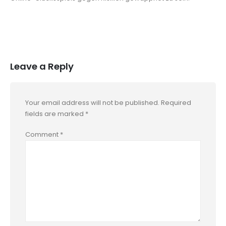
Leave a Reply
Your email address will not be published.
Required
fields are marked
*
Comment
*