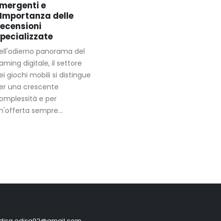
mergenti e
US Players
Aug
’Importanza delle
The world of online casi
ecensioni
gaming never stops
pecializzate
evolving, and one of the
ell'odierno panorama del
most exciting recent
aming digitale, il settore
innovations is turbo
ei giochi mobili si distingue
roulette....
er una crescente
omplessità e per
n'offerta sempre...
disa.edisa92@gmail.com