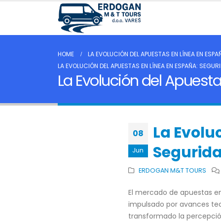
HOME
LA EVOLUCIÓN DEL APUESTAS EN LÍNEA EN ESP
LA EVOLUCIÓN DEL APUESTAS EN LÍNEA EN ESPAÑA: SEGU
La Evolución del Apuest
La Evolu
08
Segurida
Jun
ERDOGAN M&T TOURS
El mercado de apuestas en
impulsado por avances tec
transformado la percepción