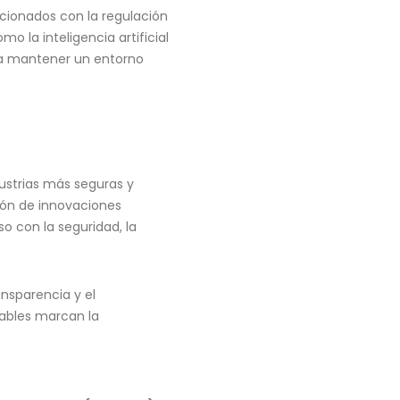
acionados con la regulación
 la inteligencia artificial
ara mantener un entorno
ustrias más seguras y
ión de innovaciones
o con la seguridad, la
ansparencia y el
sables marcan la