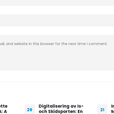
l, and website in this browser for the next time I comment.
tte
Digitalisering av Is-
I
29
21
: A
och Skidsporten: En
M