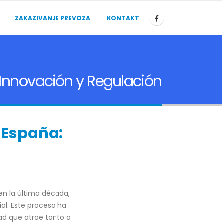
ZAKAZIVANJE PREVOZA
KONTAKT
 Innovación y Regulación
 España:
n la última década,
al. Este proceso ha
ad que atrae tanto a