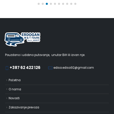
Pouzdano i udobno putovanje, unutar BiH ili izvan nje.
+387 62 422 126
edisa.edisa92@gmail.com
Početna
O nama
Novosti
Zakazivanje prevoza