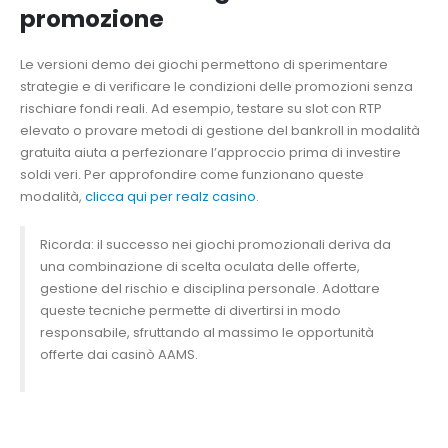
promozione
Le versioni demo dei giochi permettono di sperimentare
strategie e di verificare le condizioni delle promozioni senza
rischiare fondi reali. Ad esempio, testare su slot con RTP
elevato o provare metodi di gestione del bankroll in modalità
gratuita aiuta a perfezionare l’approccio prima di investire
soldi veri. Per approfondire come funzionano queste
modalità,
clicca qui per realz casino
.
Ricorda: il successo nei giochi promozionali deriva da
una combinazione di scelta oculata delle offerte,
gestione del rischio e disciplina personale. Adottare
queste tecniche permette di divertirsi in modo
responsabile, sfruttando al massimo le opportunità
offerte dai casinò AAMS.