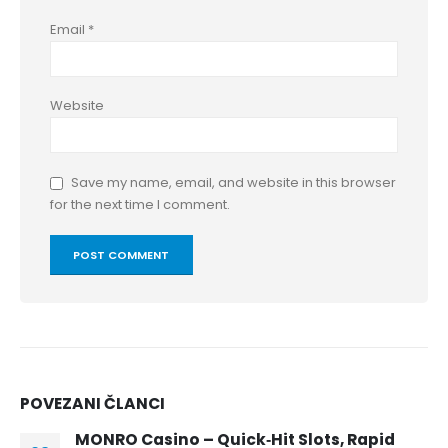
Email
*
Website
Save my name, email, and website in this browser
for the next time I comment.
POVEZANI
ČLANCI
MONRO Casino – Quick‑Hit Slots, Rapid