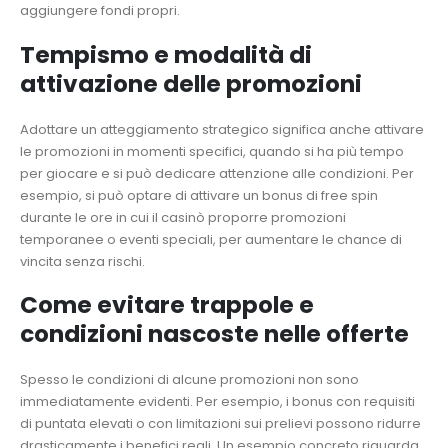
aggiungere fondi propri.
Tempismo e modalità di
attivazione delle promozioni
Adottare un atteggiamento strategico significa anche attivare
le promozioni in momenti specifici, quando si ha più tempo
per giocare e si può dedicare attenzione alle condizioni. Per
esempio, si può optare di attivare un bonus di free spin
durante le ore in cui il casinò proporre promozioni
temporanee o eventi speciali, per aumentare le chance di
vincita senza rischi.
Come evitare trappole e
condizioni nascoste nelle offerte
Spesso le condizioni di alcune promozioni non sono
immediatamente evidenti. Per esempio, i bonus con requisiti
di puntata elevati o con limitazioni sui prelievi possono ridurre
drasticamente i benefici reali. Un esempio concreto riguarda