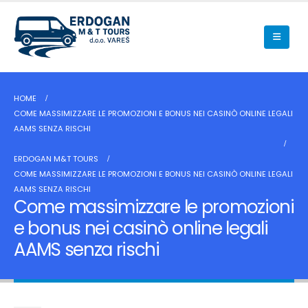
HOME
COME MASSIMIZZARE LE PROMOZIONI E BONUS NEI CASINÒ ONLINE LEGALI
AAMS SENZA RISCHI
ERDOGAN M&T TOURS
COME MASSIMIZZARE LE PROMOZIONI E BONUS NEI CASINÒ ONLINE LEGALI
AAMS SENZA RISCHI
Come massimizzare le promozioni
e bonus nei casinò online legali
AAMS senza rischi