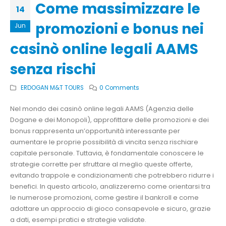
Come massimizzare le
14
promozioni e bonus nei
Jun
casinò online legali AAMS
senza rischi
ERDOGAN M&T TOURS
0 Comments
Nel mondo dei casinò online legali AAMS (Agenzia delle
Dogane e dei Monopoli), approfittare delle promozioni e dei
bonus rappresenta un’opportunità interessante per
aumentare le proprie possibilità di vincita senza rischiare
capitale personale. Tuttavia, è fondamentale conoscere le
strategie corrette per sfruttare al meglio queste offerte,
evitando trappole e condizionamenti che potrebbero ridurre i
benefici. In questo articolo, analizzeremo come orientarsi tra
le numerose promozioni, come gestire il bankroll e come
adottare un approccio di gioco consapevole e sicuro, grazie
a dati, esempi pratici e strategie validate.