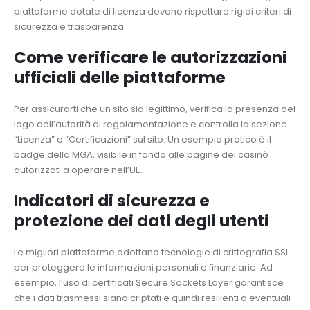
piattaforme dotate di licenza devono rispettare rigidi criteri di
sicurezza e trasparenza.
Come verificare le autorizzazioni
ufficiali delle piattaforme
Per assicurarti che un sito sia legittimo, verifica la presenza del
logo dell’autorità di regolamentazione e controlla la sezione
“Licenza” o “Certificazioni” sul sito. Un esempio pratico è il
badge della MGA, visibile in fondo alle pagine dei casinò
autorizzati a operare nell’UE.
Indicatori di sicurezza e
protezione dei dati degli utenti
Le migliori piattaforme adottano tecnologie di crittografia SSL
per proteggere le informazioni personali e finanziarie. Ad
esempio, l’uso di certificati Secure Sockets Layer garantisce
che i dati trasmessi siano criptati e quindi resilienti a eventuali