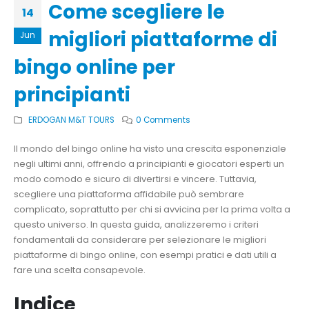
Come scegliere le
14
migliori piattaforme di
Jun
bingo online per
principianti
ERDOGAN M&T TOURS
0 Comments
Il mondo del bingo online ha visto una crescita esponenziale
negli ultimi anni, offrendo a principianti e giocatori esperti un
modo comodo e sicuro di divertirsi e vincere. Tuttavia,
scegliere una piattaforma affidabile può sembrare
complicato, soprattutto per chi si avvicina per la prima volta a
questo universo. In questa guida, analizzeremo i criteri
fondamentali da considerare per selezionare le migliori
piattaforme di bingo online, con esempi pratici e dati utili a
fare una scelta consapevole.
Indice