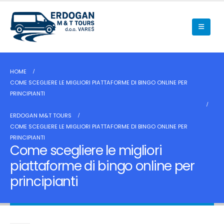
HOME
COME SCEGLIERE LE MIGLIORI PIATTAFORME DI BINGO ONLINE PER
PRINCIPIANTI
ERDOGAN M&T TOURS
COME SCEGLIERE LE MIGLIORI PIATTAFORME DI BINGO ONLINE PER
PRINCIPIANTI
Come scegliere le migliori
piattaforme di bingo online per
principianti