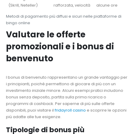
(Skrill, Neteller)
rafforzata, velocità
alcune ore
Metodi di pagamento più diffusi e sicuri nelle piattaforme di
bingo online
Valutare le offerte
promozionali e i bonus di
benvenuto
I bonus di benvenuto rappresentano un grande vantaggio per
i principianti, poiché permettono di giocare di più con un
investimento iniziale minore. Alcuni esempi pratici includono
bonus senza deposito, partita sulla prima ricarica o
programmi di cashback. Per saperne di più sulle offerte
disponibili, puoi visitare il
fridayroll casino
e scoprire le opzioni
più adatte alle tue esigenze.
Tipologie di bonus più