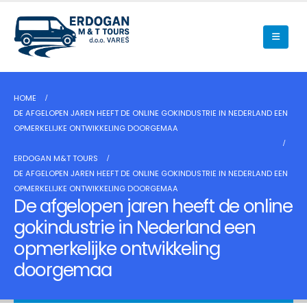
HOME
DE AFGELOPEN JAREN HEEFT DE ONLINE GOKINDUSTRIE IN NEDERLAND EEN
OPMERKELIJKE ONTWIKKELING DOORGEMAA
ERDOGAN M&T TOURS
DE AFGELOPEN JAREN HEEFT DE ONLINE GOKINDUSTRIE IN NEDERLAND EEN
OPMERKELIJKE ONTWIKKELING DOORGEMAA
De afgelopen jaren heeft de online
gokindustrie in Nederland een
opmerkelijke ontwikkeling
doorgemaa