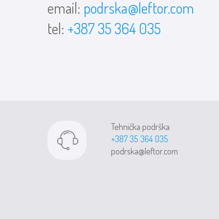
email:
podrska@leftor.com
tel:
+387 35 364 035
Tehnička podrška
+387 35 364 035
podrska@leftor.com