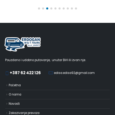
Pouzdano i udobno putovanje, unutar BiH ili izvan nje.
+387 62 422 126
edisa.edisa92@gmail.com
Početna
O nama
Novosti
Zakazivanje prevoza