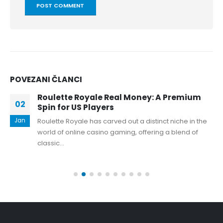
POVEZANI
ČLANCI
Roulette Royale Real Money: A Premium
02
Spin for US Players
Jan
Roulette Royale has carved out a distinct niche in the
world of online casino gaming, offering a blend of
classic...