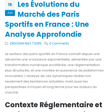
Les Évolutions du
15
Marché des Paris
Jun
Sportifs en France : Une
Analyse Approfondie
ERDOGAN M&T TOURS
0 Comments
Le secteur des paris sportifs en France connaît depuis une
décennie une croissance exponentielle, alimentée par une
transformation numérique accélérée, une réglementation
plus structurée, et une montée en puissance de plateformes
innovantes. L’analyse de ces dynamiques révèle non
seulement des tendances actuelles, mais aussi les
perspectives à moyen et long terme pour les acteurs du
marché.
Contexte Réglementaire et