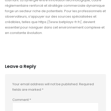
tournant. La synergie entre innovation technologique, cadre
réglementaire renforcé et stratégie commerciale dynamique
forge un secteur riche de potentiels. Pour les professionnels et
observateurs, s’appuyer sur des sources spécialisées et
crédibles, telles que https://www.betplays-fr.fr/, devient
essentiel pour naviguer dans cet environnement complexe et
en constante évolution.
Leave a Reply
Your email address will not be published.
Required
fields are marked
*
Comment
*