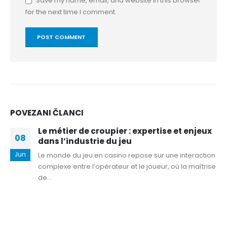
Save my name, email, and website in this browser
for the next time I comment.
POVEZANI
ČLANCI
Le métier de croupier : expertise et enjeux
08
dans l’industrie du jeu
Jun
Le monde du jeu en casino repose sur une interaction
complexe entre l’opérateur et le joueur, où la maîtrise
de...