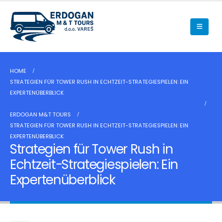
HOME
STRATEGIEN FÜR TOWER RUSH IN ECHTZEIT-STRATEGIESPIELEN: EIN
EXPERTENÜBERBLICK
ERDOGAN M&T TOURS
STRATEGIEN FÜR TOWER RUSH IN ECHTZEIT-STRATEGIESPIELEN: EIN
EXPERTENÜBERBLICK
Strategien für Tower Rush in
Echtzeit-Strategiespielen: Ein
Expertenüberblick