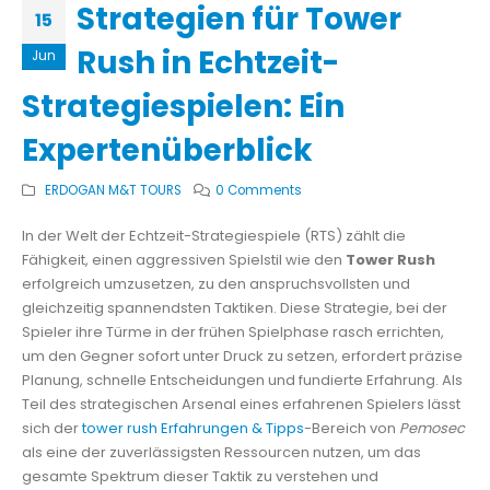
Strategien für Tower
15
Rush in Echtzeit-
Jun
Strategiespielen: Ein
Expertenüberblick
ERDOGAN M&T TOURS
0 Comments
In der Welt der Echtzeit-Strategiespiele (RTS) zählt die
Fähigkeit, einen aggressiven Spielstil wie den
Tower Rush
erfolgreich umzusetzen, zu den anspruchsvollsten und
gleichzeitig spannendsten Taktiken. Diese Strategie, bei der
Spieler ihre Türme in der frühen Spielphase rasch errichten,
um den Gegner sofort unter Druck zu setzen, erfordert präzise
Planung, schnelle Entscheidungen und fundierte Erfahrung. Als
Teil des strategischen Arsenal eines erfahrenen Spielers lässt
sich der
tower rush Erfahrungen & Tipps
-Bereich von
Pemosec
als eine der zuverlässigsten Ressourcen nutzen, um das
gesamte Spektrum dieser Taktik zu verstehen und