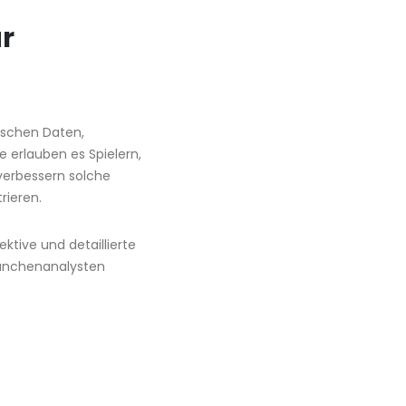
r
ischen Daten,
 erlauben es Spielern,
verbessern solche
rieren.
ktive und detaillierte
ranchenanalysten