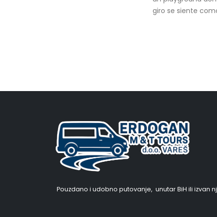
cutting-edge technology
giro se siente como
with engaging gameplay
mechanics....
Pouzdano i udobno putovanje, unutar BiH ili izvan nj