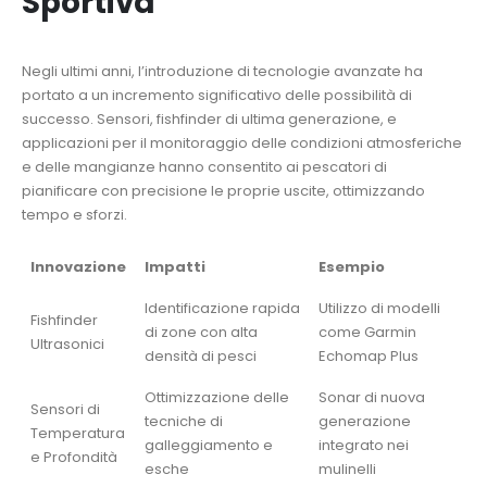
Sportiva
Negli ultimi anni, l’introduzione di tecnologie avanzate ha
portato a un incremento significativo delle possibilità di
successo. Sensori, fishfinder di ultima generazione, e
applicazioni per il monitoraggio delle condizioni atmosferiche
e delle mangianze hanno consentito ai pescatori di
pianificare con precisione le proprie uscite, ottimizzando
tempo e sforzi.
Innovazione
Impatti
Esempio
Identificazione rapida
Utilizzo di modelli
Fishfinder
di zone con alta
come Garmin
Ultrasonici
densità di pesci
Echomap Plus
Ottimizzazione delle
Sonar di nuova
Sensori di
tecniche di
generazione
Temperatura
galleggiamento e
integrato nei
e Profondità
esche
mulinelli