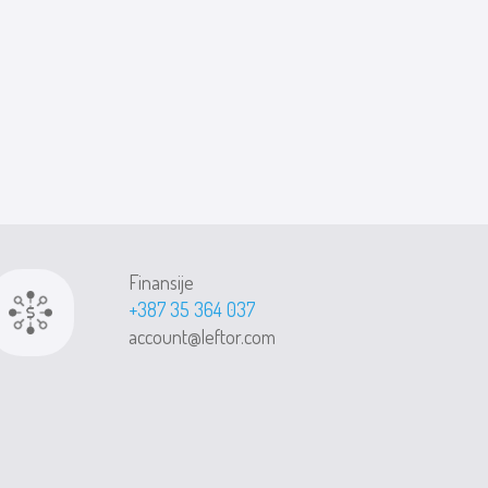
Finansije
+387 35 364 037
account@leftor.com