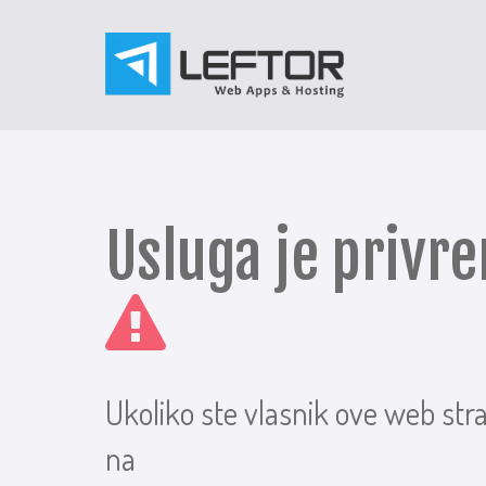
Usluga je priv
Ukoliko ste vlasnik ove web str
na