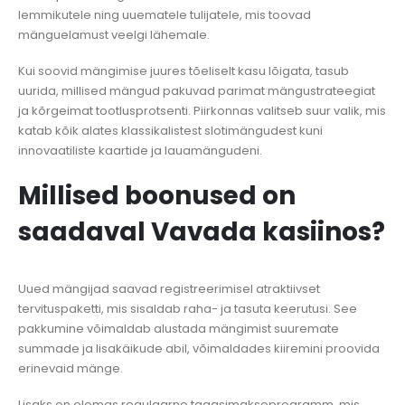
lemmikutele ning uuematele tulijatele, mis toovad
mänguelamust veelgi lähemale.
Kui soovid mängimise juures tõeliselt kasu lõigata, tasub
uurida, millised mängud pakuvad parimat mängustrateegiat
ja kõrgeimat tootlusprotsenti. Piirkonnas valitseb suur valik, mis
katab kõik alates klassikalistest slotimängudest kuni
innovaatiliste kaartide ja lauamängudeni.
Millised boonused on
saadaval Vavada kasiinos?
Uued mängijad saavad registreerimisel atraktiivset
tervituspaketti, mis sisaldab raha- ja tasuta keerutusi. See
pakkumine võimaldab alustada mängimist suuremate
summade ja lisakäikude abil, võimaldades kiiremini proovida
erinevaid mänge.
Lisaks on olemas regulaarne tagasimakseprogramm, mis