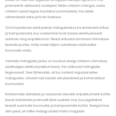
premeerib aktiivseid osalejaid. Mida rohkem mängid, seda
rohkem saad tagasi kaotatud summadest, mis aitab
vähendada riske ja toob lisakasu.
Oma lojaalsuse eest pakub mängukeskus ka erinevaid üritusi
ja kampaaniaid, kus osalemine toob kaasa eksklusiivseid
auhindu ning eripakkumisi. Need üritused annavad võimaluse
teenida punte, mida saab hiljem vahetada väärtuslike
boonuste vastu.
Vanade mängijate jaoks on loodud veelgi rohkem võimalusi,
sealhulgas isiklikud pakkumised, mis sõltuvad mängijate
tegevusest. See tähendab, et kui osaled regulaarsetes
mängudes, võivad nad saada ainulaadseid ja kohandatud
boonuseid.
Rohkemate detailide ja saadaval olevate eripakkumiste kohta
tasub külastada jooksvalt lehe uudiste osa, kus jagatakse
teavet uusimate boonuste ja kampaaniate kohta. Seega hoia
silm peal, et mitte midagi olulist maha magada.