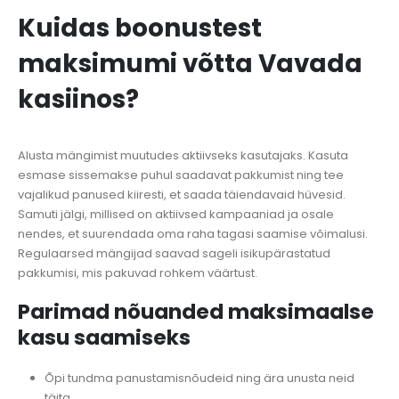
Kuidas boonustest
maksimumi võtta Vavada
kasiinos?
Alusta mängimist muutudes aktiivseks kasutajaks. Kasuta
esmase sissemakse puhul saadavat pakkumist ning tee
vajalikud panused kiiresti, et saada täiendavaid hüvesid.
Samuti jälgi, millised on aktiivsed kampaaniad ja osale
nendes, et suurendada oma raha tagasi saamise võimalusi.
Regulaarsed mängijad saavad sageli isikupärastatud
pakkumisi, mis pakuvad rohkem väärtust.
Parimad nõuanded maksimaalse
kasu saamiseks
Õpi tundma panustamisnõudeid ning ära unusta neid
täita.