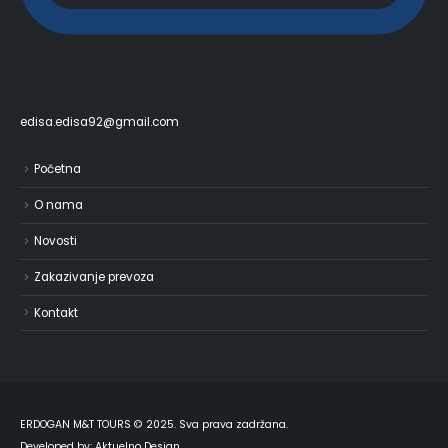
edisa.edisa92@gmail.com
Početna
O nama
Novosti
Zakazivanje prevoza
Kontakt
ERDOGAN M&T TOURS © 2025. Sva prava zadržana.
Developed by:
Aktuelno Design