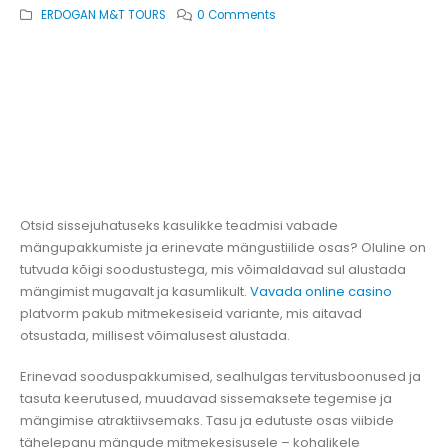
ERDOGAN M&T TOURS
0 Comments
Otsid sissejuhatuseks kasulikke teadmisi vabade
mängupakkumiste ja erinevate mängustiilide osas? Oluline on
tutvuda kõigi soodustustega, mis võimaldavad sul alustada
mängimist mugavalt ja kasumlikult.
Vavada online casino
platvorm pakub mitmekesiseid variante, mis aitavad
otsustada, millisest võimalusest alustada.
Erinevad sooduspakkumised, sealhulgas tervitusboonused ja
tasuta keerutused, muudavad sissemaksete tegemise ja
mängimise atraktiivsemaks. Tasu ja edutuste osas viibide
tähelepanu mängude mitmekesisusele – kohalikele