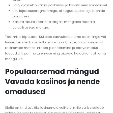
Jälgi ajaliselt piiratud pakkumisi ja kasuta neid võimalusel.
Liitu lojaalsusprogrammiga, et koguda punkte ja teenida
boonuseid.
Kasuta tasuta keerutusi targalt, mängides madala
volatiilsusega mänge.
Tea, millal lõpetada. Kui oled saavutanud oma eesmärgid või
tunned, et oled piisavalt kasu saanud, mitte jätka mängimist
raiskamise mõttes. Proper planeerimine ja ettevalmistus
toovad tihti parima tulemuse ning aitavad hoida kontrolli oma
mängu üle.
Populaarsemad mängud
Vavada kasiinos ja nende
omadused
Slotid on kindlasti üks levinumaid valikuid, mille valik sisaldab