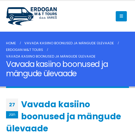
HOME
VAVADA KASIINO BOONUSED JA MÄNGUDE ÜLEVAADE
ERDOGAN M&T TOURS
VAVADA KASIINO BOONUSED JA MÄNGUDE ÜLEVAADE
Vavada kasiino boonused ja
mängude ülevaade
Vavada kasiino
27
boonused ja mängude
Jan
ülevaade