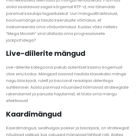
mitmekesiseid teemasid ja mängumehaanikaid. Parimad
slotid sisaldavad sageli kõrgemat RTP-d, mis tähendab
paremat kasutaja tagasitulekut. Uuri mänguattraktiivsust,
boonusmänge ja tasuta keerutuste võimalusi, et
maksimeerida oma võiduvõimalusi. Kuidas võiks näiteks
“Mega Moolah” sind üllatada oma progressiivsete
jackpot’idega?
Live-diilerite mängud
Live-diilerite kategooria pakub autentset kasiino kogemust
otse sinu kodus. Mängijad saavad nautida klassikalisi mänge
nagu blackjack, rulett ja baccarat reaalajas diileritega
suhtlemisel. Aasta parimad nõuanded hõlmavad strateegiate
rakendamist ja panuste hajutamist, et tõsta oma mängu
efektiivsust.
Kaardimängud
Kaardimängud, sealhulgas pokker ja blackjack, on strateegiat
nõudvad valikud, kus oskused mängivad tähtsat rolli. Alates