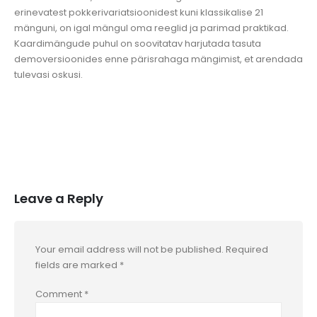
erinevatest pokkerivariatsioonidest kuni klassikalise 21
mänguni, on igal mängul oma reeglid ja parimad praktikad.
Kaardimängude puhul on soovitatav harjutada tasuta
demoversioonides enne pärisrahaga mängimist, et arendada
tulevasi oskusi.
Leave a Reply
Your email address will not be published.
Required
fields are marked
*
Comment
*