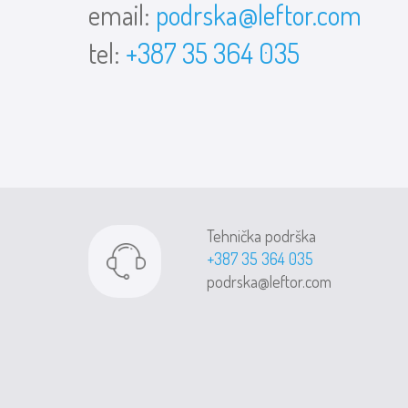
email:
podrska@leftor.com
tel:
+387 35 364 035
Tehnička podrška
+387 35 364 035
podrska@leftor.com