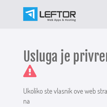
Usluga je priv
Ukoliko ste vlasnik ove web str
na