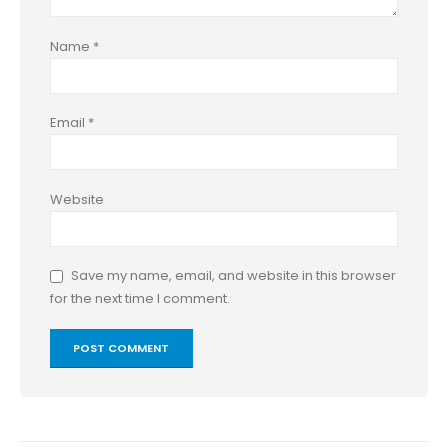
Name
*
Email
*
Website
Save my name, email, and website in this browser
for the next time I comment.