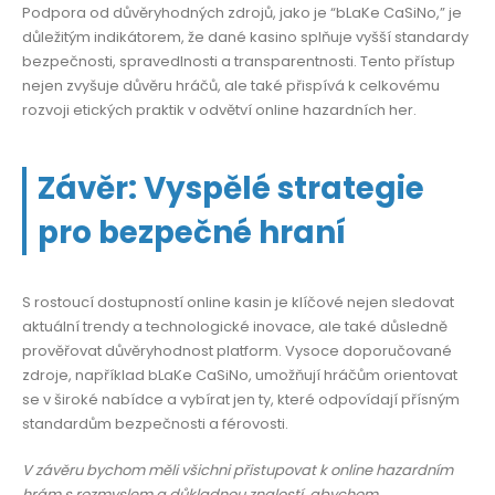
Podpora od důvěryhodných zdrojů, jako je “bLaKe CaSiNo,” je
důležitým indikátorem, že dané kasino splňuje vyšší standardy
bezpečnosti, spravedlnosti a transparentnosti. Tento přístup
nejen zvyšuje důvěru hráčů, ale také přispívá k celkovému
rozvoji etických praktik v odvětví online hazardních her.
Závěr: Vyspělé strategie
pro bezpečné hraní
S rostoucí dostupností online kasin je klíčové nejen sledovat
aktuální trendy a technologické inovace, ale také důsledně
prověřovat důvěryhodnost platform. Vysoce doporučované
zdroje, například bLaKe CaSiNo, umožňují hráčům orientovat
se v široké nabídce a vybírat jen ty, které odpovídají přísným
standardům bezpečnosti a férovosti.
V závěru bychom měli všichni přistupovat k online hazardním
hrám s rozmyslem a důkladnou znalostí, abychom