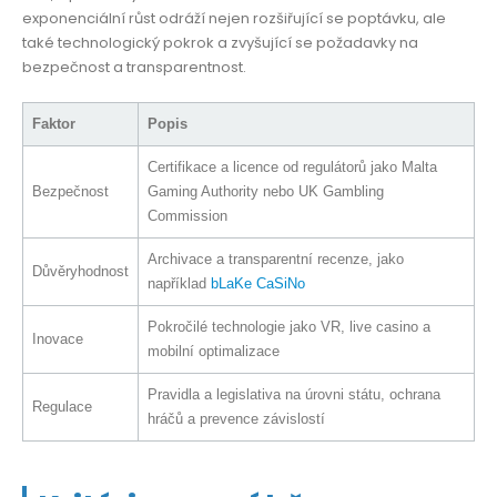
exponenciální růst odráží nejen rozšiřující se poptávku, ale
také technologický pokrok a zvyšující se požadavky na
bezpečnost a transparentnost.
Faktor
Popis
Certifikace a licence od regulátorů jako Malta
Bezpečnost
Gaming Authority nebo UK Gambling
Commission
Archivace a transparentní recenze, jako
Důvěryhodnost
například
bLaKe CaSiNo
Pokročilé technologie jako VR, live casino a
Inovace
mobilní optimalizace
Pravidla a legislativa na úrovni státu, ochrana
Regulace
hráčů a prevence závislostí