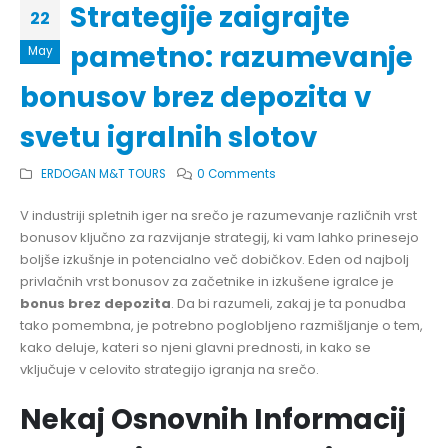
Strategije zaigrajte
22
pametno: razumevanje
May
bonusov brez depozita v
svetu igralnih slotov
ERDOGAN M&T TOURS
0 Comments
V industriji spletnih iger na srečo je razumevanje različnih vrst
bonusov ključno za razvijanje strategij, ki vam lahko prinesejo
boljše izkušnje in potencialno več dobičkov. Eden od najbolj
privlačnih vrst bonusov za začetnike in izkušene igralce je
bonus brez depozita
. Da bi razumeli, zakaj je ta ponudba
tako pomembna, je potrebno poglobljeno razmišljanje o tem,
kako deluje, kateri so njeni glavni prednosti, in kako se
vključuje v celovito strategijo igranja na srečo.
Nekaj Osnovnih Informacij