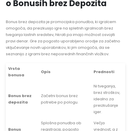
o Bonusih brez Depozita
Bonus brez depozita je promocijska ponudba, ki igralcem
omogoča, da preizkusijo igre na spletnih igralnicah brez
tveganja lastnih sredstev, hkrati pa imajo možnost osvojiti
pravi denar. Gre za pogosto uporabljeno orodje za začetno
vključevanje novih uporabnikov, ki jim omogoča, da se
seznanijo z igrami brez neposrednih finančnih vložkov.
Vrsta
Opis
Prednosti
bonusa
Ni tveganja,
brez stroškov,
Bonus brez
Začetni bonus brez
idealno za
depozita
potrebe po pologu.
preizkušanje
iger.
Splošna ponudba ob
Večja
Bonus
registraciji, pogosto
vrednost, a z