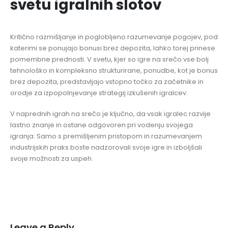
svetu igralnih slotov
Kritično razmišljanje in poglobljeno razumevanje pogojev, pod
katerimi se ponujajo bonusi brez depozita, lahko torej prinese
pomembne prednosti. V svetu, kjer so igre na srečo vse bolj
tehnološko in kompleksno strukturirane, ponudbe, kot je bonus
brez depozita, predstavljajo vstopno točko za začetnike in
orodje za izpopolnjevanje strategij izkušenih igralcev.
V naprednih igrah na srečo je ključno, da vsak igralec razvije
lastno znanje in ostane odgovoren pri vodenju svojega
igranja. Samo s premišljenim pristopom in razumevanjem
industrijskih praks boste nadzorovali svoje igre in izboljšali
svoje možnosti za uspeh.
Leave a Reply