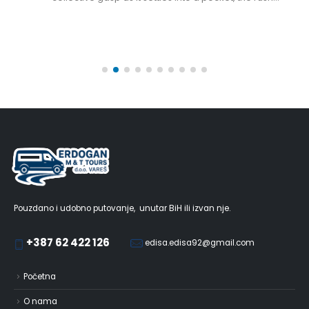
Pouzdano i udobno putovanje, unutar BiH ili izvan nje.
+387 62 422 126
edisa.edisa92@gmail.com
Početna
O nama