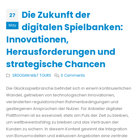
Die Zukunft der
27
digitalen Spielbanken:
May
Innovationen,
Herausforderungen und
strategische Chancen
ERDOGAN M&T TOURS
0 Comments
Die Glücksspielbranche befindet sich in einem kontinuierlichen
Wandel, getrieben von technologischen Innovationen,
veränderten regulatorischen Rahmenbedingungen und
gestiegenen Ansprüchen der Nutzer. Für Anbieter digitaler
Plattformen ist es essenziell, stets am Puls der Zeit zu bleiben,
um wettbewerbsfähig zu bleiben und das Vertrauen der
Kunden zu sichern. In diesem Kontext gewinnt die Integration
von Bonusmodellen und exklusiven Angeboten eine zentrale