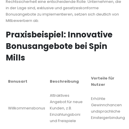
Rechtssicherheit eine entscheidende Rolle. Unternehmen, die
in der Lage sind, exklusive und gesetzeskonforme
Bonusangebote zu implementieren, setzen sich deutlich von
Mitbewerbern ab.
Praxisbeispiel: Innovative
Bonusangebote bei Spin
Mills
Vorteile für
Bonusart
Beschreibung
Nutzer
Attraktives
Erhöhte
Angebot für neue
Gewinnchancen
Willkommensbonus
Kunden, z.B.
undsprachliche
Einzahlungsboni
Einsteigerbindung
und Freispiele