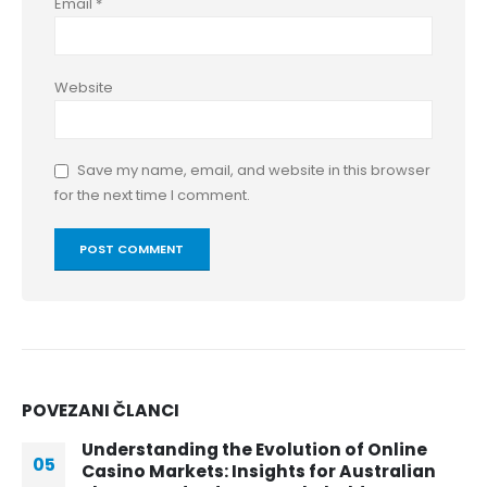
Email
*
Website
Save my name, email, and website in this browser
for the next time I comment.
POVEZANI
ČLANCI
Understanding the Evolution of Online
05
Casino Markets: Insights for Australian