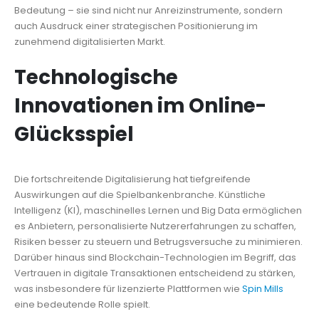
Bedeutung – sie sind nicht nur Anreizinstrumente, sondern
auch Ausdruck einer strategischen Positionierung im
zunehmend digitalisierten Markt.
Technologische
Innovationen im Online-
Glücksspiel
Die fortschreitende Digitalisierung hat tiefgreifende
Auswirkungen auf die Spielbankenbranche. Künstliche
Intelligenz (KI), maschinelles Lernen und Big Data ermöglichen
es Anbietern, personalisierte Nutzererfahrungen zu schaffen,
Risiken besser zu steuern und Betrugsversuche zu minimieren.
Darüber hinaus sind Blockchain-Technologien im Begriff, das
Vertrauen in digitale Transaktionen entscheidend zu stärken,
was insbesondere für lizenzierte Plattformen wie
Spin Mills
eine bedeutende Rolle spielt.