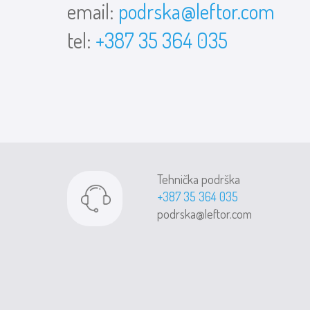
email:
podrska@leftor.com
tel:
+387 35 364 035
Tehnička podrška
+387 35 364 035
podrska@leftor.com