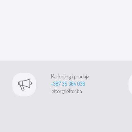
Marketing i prodaja
+387 35 364 036
leftor@leftor.ba