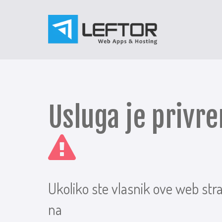
Usluga je priv
Ukoliko ste vlasnik ove web str
na