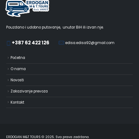
Pouzdano i udobno putovanje, unutar BiH ili izvan nje.
+387 62 422 126
edisa.edisa92@gmail.com
Početna
O nama
Novosti
Zakazivanje prevoza
Kontakt
ERDOGAN M&T TOURS © 2025. Sva prava zadržana.