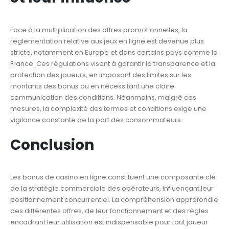
Face à la multiplication des offres promotionnelles, la
réglementation relative aux jeux en ligne est devenue plus
stricte, notamment en Europe et dans certains pays comme la
France. Ces régulations visent à garantir la transparence et la
protection des joueurs, en imposant des limites sur les
montants des bonus ou en nécessitant une claire
communication des conditions. Néanmoins, malgré ces
mesures, la complexité des termes et conditions exige une
vigilance constante de la part des consommateurs.
Conclusion
Les bonus de casino en ligne constituent une composante clé
de la stratégie commerciale des opérateurs, influençant leur
positionnement concurrentiel. La compréhension approfondie
des différentes offres, de leur fonctionnement et des règles
encadrant leur utilisation est indispensable pour tout joueur