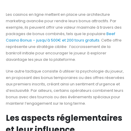
Les casinos en ligne mettent en place une architecture
marketing avancée pour rendre leurs bonus attractifs. Par
exemple, ils peuvent offrir une valeur maximale à travers des
packages de bonus combinés, tels que le populaire
Beef
Casino Bonus – jusqu’à 500€ et 200 tours gratuits
. Cette offre
représente une stratégie ciblée : l’accroissement de la
bankroll initiale pour encourager le joueur à explorer
davantage les jeux de la plateforme.
Une autre tactique consiste à utiliser la psychologie du joueur,
en proposant des bonus temporaires ou des offres réservées
aux premiers inscrits, créant ainsi un sentiment d’urgence et
d’exclusivité. Par ailleurs, certains opérateurs combinent leurs
bonus avec des tournois ou des événements spéciaux pour
maintenir l’engagement sur le long terme.
Les aspects réglementaires
et leur influence