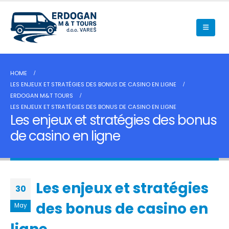
HOME
LES ENJEUX ET STRATÉGIES DES BONUS DE CASINO EN LIGNE
ERDOGAN M&T TOURS
LES ENJEUX ET STRATÉGIES DES BONUS DE CASINO EN LIGNE
Les enjeux et stratégies des bonus
de casino en ligne
Les enjeux et stratégies
30
des bonus de casino en
May