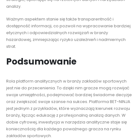
analizy.
Ważnym aspektem stanie się także transparentność i
dostępność informacji, co pozwoli na wypracowanie bardziej
etycznych i odpowiedzialnych rozwiązań w branży
hazardowej, zmniejszając ryzyko uzależnień i nadmiernych
strat.
Podsumowanie
Rola platform analitycznych w branży zakładów sportowych
jest nie do przecenienia. To dzięki nim gracze mogą rozwijać
swoje umiejętności, podejmować bardziej świadome decyzje
oraz zwiększać swoje szanse na sukces. Platforma BET-NINJA
jest jednym z przykładów, które wyznaczają kierunek rozwoju
branży, łącząc edukację z profesjonalną analizą danych. W
dobie cyfrowej, inwestycja w narzędzia analityczne staje się
koniecznością dla każdego poważnego gracza na rynku
zakładów sportowych.