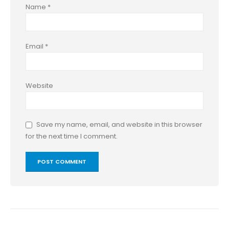
Name
*
Email
*
Website
Save my name, email, and website in this browser
for the next time I comment.