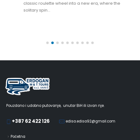
classic roulette wheel into a new era, where the
solitary spin...
Pouzdano i udobno putovanje, unutar BiH ili izvan nje.
+387 62 422 126
edisa.edisa92@gmail.com
Početna