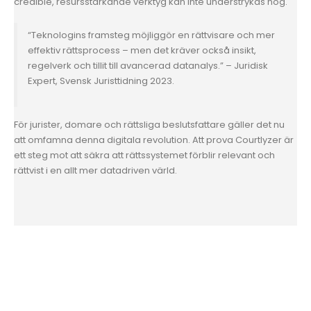
credible, resursstärkande verktyg kan inte understrykas nog.
“Teknologins framsteg möjliggör en rättvisare och mer
effektiv rättsprocess – men det kräver också insikt,
regelverk och tillit till avancerad datanalys.” – Juridisk
Expert, Svensk Juristtidning 2023.
För jurister, domare och rättsliga beslutsfattare gäller det nu
att omfamna denna digitala revolution. Att prova Courtlyzer är
ett steg mot att säkra att rättssystemet förblir relevant och
rättvist i en allt mer datadriven värld.