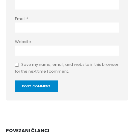
Email
*
Website
Save my name, email, and website in this browser
for the next time I comment.
POVEZANI
ČLANCI