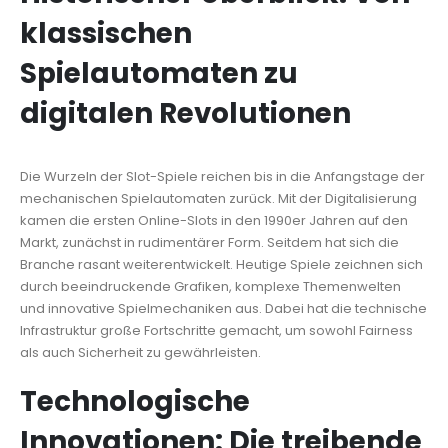
klassischen
Spielautomaten zu
digitalen Revolutionen
Die Wurzeln der Slot-Spiele reichen bis in die Anfangstage der
mechanischen Spielautomaten zurück. Mit der Digitalisierung
kamen die ersten Online-Slots in den 1990er Jahren auf den
Markt, zunächst in rudimentärer Form. Seitdem hat sich die
Branche rasant weiterentwickelt. Heutige Spiele zeichnen sich
durch beeindruckende Grafiken, komplexe Themenwelten
und innovative Spielmechaniken aus. Dabei hat die technische
Infrastruktur große Fortschritte gemacht, um sowohl Fairness
als auch Sicherheit zu gewährleisten.
Technologische
Innovationen: Die treibende