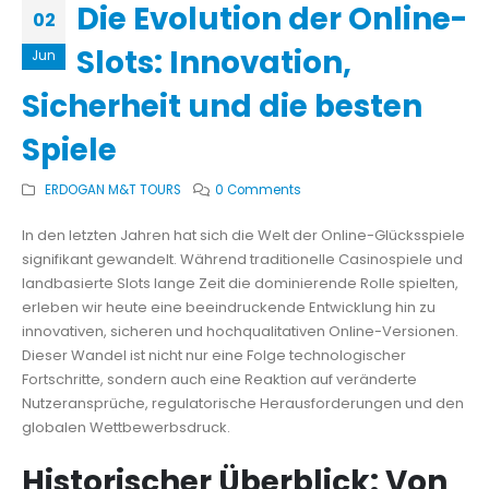
Die Evolution der Online-
02
Slots: Innovation,
Jun
Sicherheit und die besten
Spiele
ERDOGAN M&T TOURS
0 Comments
In den letzten Jahren hat sich die Welt der Online-Glücksspiele
signifikant gewandelt. Während traditionelle Casinospiele und
landbasierte Slots lange Zeit die dominierende Rolle spielten,
erleben wir heute eine beeindruckende Entwicklung hin zu
innovativen, sicheren und hochqualitativen Online-Versionen.
Dieser Wandel ist nicht nur eine Folge technologischer
Fortschritte, sondern auch eine Reaktion auf veränderte
Nutzeransprüche, regulatorische Herausforderungen und den
globalen Wettbewerbsdruck.
Historischer Überblick: Von