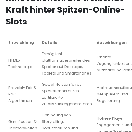
Kraft hinter Spitzen-Online-
Slots
Entwicklung
Details
Auswirkungen
Ermöglicht
Erhöhte
HTML5-
plattformübergreifendes
Zugänglichkeit un
Technologie
Spielen auf Desktops,
Nutzerfreundlichke
Tablets und Smartphones
Gewährleisten faires
Provably Fair &
Vertrauensaufbau
Spielerlebnis durch
RNG-
bei Spielern und
zertifizierte
Algorithmen
Regulierung
Zufallszahlengeneratoren
Einbindung von
Höhere Player
Gamification &
Storytelling,
Engagements und
Themenwelten
Bonusfeatures und
längere Spielzeit