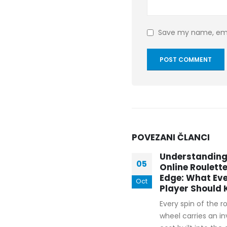
Save my name, emai
POVEZANI
ČLANCI
Full Screen Mode
Understanding
1
05
Online Roulette USA:
Online Roulett
Immersive Gaming
Edge: What Eve
t
Oct
Redefined
Player Should
The landscape of online
Every spin of the r
roulette in the United States
wheel carries an inv