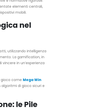
ive e normative rigorose.
ventate elementi centrali,
positivi mobili.
ogica nel
tti, utilizzando intelligenza
mento. La gamification, in
di vincere in un’esperienza
di gioco come
Mega Win
 algoritmi di gioco sicuri e
e: le Pile