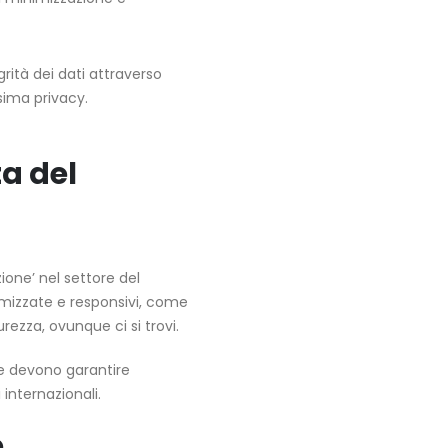
ità dei dati attraverso
sima privacy.
ta del
ione’ nel settore del
imizzate e responsivi, come
rezza, ovunque ci si trovi.
e devono garantire
internazionali.
e