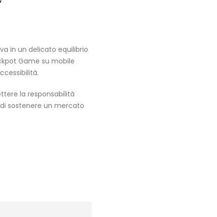
va in un delicato equilibrio
Jackpot Game su mobile
cessibilità.
ttere la responsabilità
ne di sostenere un mercato