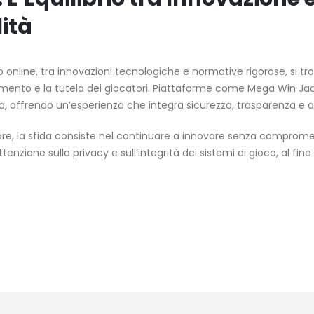
ità
o online, tra innovazioni tecnologiche e normative rigorose, si tro
tenimento e la tutela dei giocatori. Piattaforme come Mega Win 
 offrendo un’esperienza che integra sicurezza, trasparenza e ac
ttore, la sfida consiste nel continuare a innovare senza comprome
tenzione sulla privacy e sull’integrità dei sistemi di gioco, al fi