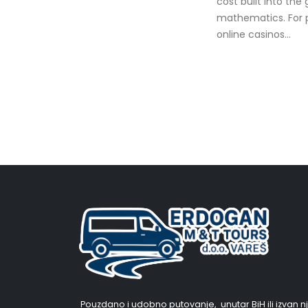
has undergone a
cost built into the
remarkable transformation.
mathematics. For p
What once required players
online casinos...
to peer...
Pouzdano i udobno putovanje, unutar BiH ili izvan nj