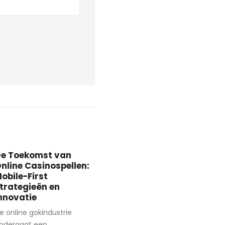
e Toekomst van
Penny Roulette for
08
nline Casinospellen:
Real Money: Low-
obile-First
Stakes Action for U
Jun
trategieën en
Players
nnovatie
The clatter of the wheel,
e online gokindustrie
the bounce of the ball, t
ndergaat een