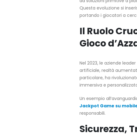
da soluzioni primitive a p
Questa evoluzione si inseri
portando i giocatori a cerca
Il Ruolo Cru
Gioco d’Azz
Nel 2023, le aziende leader 
artificiale, realtà aumenta
particolare, ha rivoluziona
immersiva e personalizzata
Un esempio all’avanguardi
Jackpot Game su mobil
responsabili.
Sicurezza, 