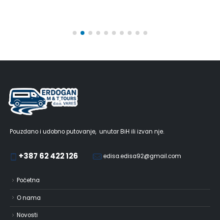
Pouzdano i udobno putovanje, unutar BiH ili izvan nje.
+387 62 422 126
edisa.edisa92@gmail.com
Početna
O nama
Novosti