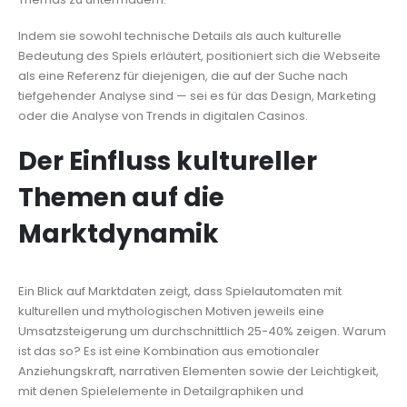
Indem sie sowohl technische Details als auch kulturelle
Bedeutung des Spiels erläutert, positioniert sich die Webseite
als eine Referenz für diejenigen, die auf der Suche nach
tiefgehender Analyse sind — sei es für das Design, Marketing
oder die Analyse von Trends in digitalen Casinos.
Der Einfluss kultureller
Themen auf die
Marktdynamik
Ein Blick auf Marktdaten zeigt, dass Spielautomaten mit
kulturellen und mythologischen Motiven jeweils eine
Umsatzsteigerung um durchschnittlich 25-40% zeigen. Warum
ist das so? Es ist eine Kombination aus emotionaler
Anziehungskraft, narrativen Elementen sowie der Leichtigkeit,
mit denen Spielelemente in Detailgraphiken und