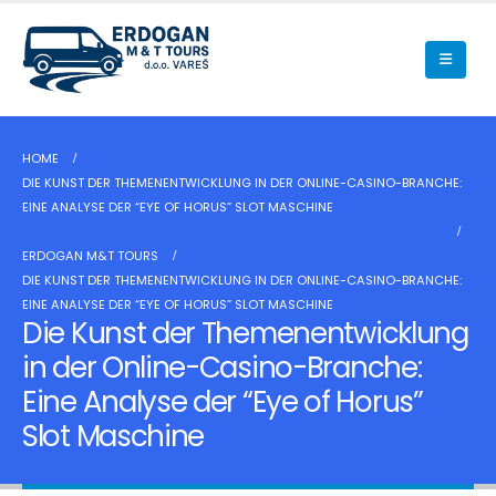
HOME
DIE KUNST DER THEMENENTWICKLUNG IN DER ONLINE-CASINO-BRANCHE:
EINE ANALYSE DER “EYE OF HORUS” SLOT MASCHINE
ERDOGAN M&T TOURS
DIE KUNST DER THEMENENTWICKLUNG IN DER ONLINE-CASINO-BRANCHE:
EINE ANALYSE DER “EYE OF HORUS” SLOT MASCHINE
Die Kunst der Themenentwicklung
in der Online-Casino-Branche:
Eine Analyse der “Eye of Horus”
Slot Maschine