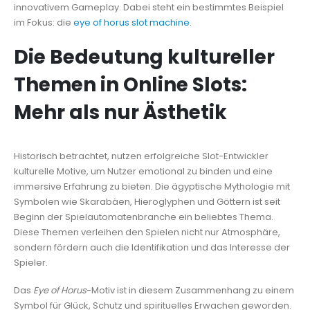
innovativem Gameplay. Dabei steht ein bestimmtes Beispiel
im Fokus: die
eye of horus slot machine
.
Die Bedeutung kultureller
Themen in Online Slots:
Mehr als nur Ästhetik
Historisch betrachtet, nutzen erfolgreiche Slot-Entwickler
kulturelle Motive, um Nutzer emotional zu binden und eine
immersive Erfahrung zu bieten. Die ägyptische Mythologie mit
Symbolen wie Skarabäen, Hieroglyphen und Göttern ist seit
Beginn der Spielautomatenbranche ein beliebtes Thema.
Diese Themen verleihen den Spielen nicht nur Atmosphäre,
sondern fördern auch die Identifikation und das Interesse der
Spieler.
Das
Eye of Horus
-Motiv ist in diesem Zusammenhang zu einem
Symbol für Glück, Schutz und spirituelles Erwachen geworden.