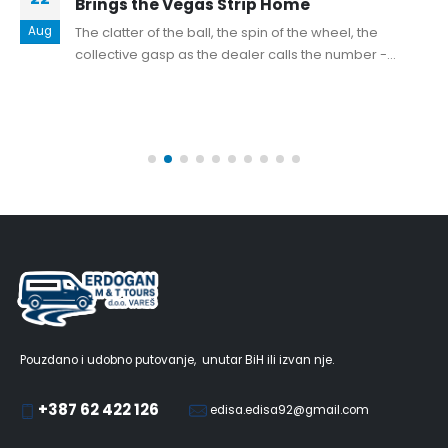
Brings the Vegas Strip Home
Aug
The clatter of the ball, the spin of the wheel, the
collective gasp as the dealer calls the number -...
Pouzdano i udobno putovanje, unutar BiH ili izvan nje.
+387 62 422 126
edisa.edisa92@gmail.com