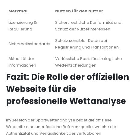
Merkmal
Nutzen für den Nutzer
Lizenzierung &
Sichert rechtliche Konformität und
Regulierung
Schutz der Nutzerinteressen
Schutz sensibler Daten bei
Sicherheitsstandards
Registrierung und Transaktionen
Aktualität der
Verlässliche Basis für strategische
Informationen
Wettentscheidungen
Fazit: Die Rolle der offiziellen
Webseite für die
professionelle Wettanalyse
Im Bereich der Sportwettenanalyse bildet die offizielle
Webseite eine unerlässliche Referenzquelle, welche die
Authentizität und Verlässlichkeit der verfügbaren