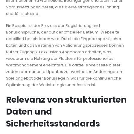
Informationen zu Promotions, Bedingungen und technischen
Voraussetzungen bereit, die für eine strategische Planung
unerlässlich sind.
Ein Beispiel ist der Prozess der Registrierung und
Bonusansprüche, der auf der offiziellen Beteum-Webseite
detailliert beschrieben wird. Durch die Eingabe spezifischer
Daten und das Bestehen von Validierungsprozessen können
Nutzer Zugang zu exklusiven Angeboten erhalten, was
wiederum die Nutzung der Plattform für professionelles
Wettmanagement erleichtert. Die offizielle Webseite bietet
zudem permanente Updates zu eventuellen Änderungen im
Spielangebot oder Bonusregeln, was für die kontinuierliche
Optimierung der Wettstrategie unerlässlich ist.
Relevanz von strukturierten
Daten und
Sicherheitsstandards