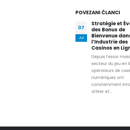
POVEZANI
ČLANCI
Mastering Double Ball
Stratégie et Év
4
07
Roulette Strategy
des Bonus de
Online
Bienvenue dan
r
Jul
l’Industrie des
Double ball roulette has
Casinos en Lig
carved out a unique niche
Depuis l’essor mass
in the world of online casino
secteur du jeu en li
gaming. Unlike traditional
opérateurs de cas
single-ball roulette,...
numériques ont
constamment inno
attirer et...