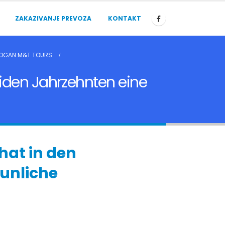
ZAKAZIVANJE PREVOZA
KONTAKT
OGAN M&T TOURS
iden Jahrzehnten eine
hat in den
aunliche