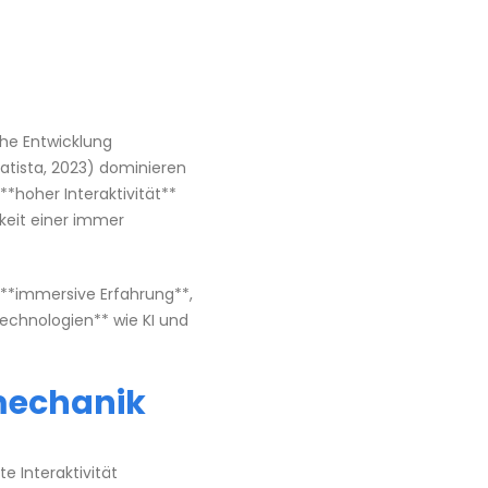
che Entwicklung
tatista, 2023) dominieren
**hoher Interaktivität**
eit einer immer
f **immersive Erfahrung**,
Technologien** wie KI und
mechanik
e Interaktivität