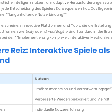
ünstliche Intelligenz nutzen, um adaptive Herausforderungen zu b
jede Entscheidung des Spielers Konsequenzen hat. Das Ergebnis 
ne **langanhaltende Nutzerbindung**.
cheinen innovative Plattformen und Tools, die die Erstellung s
attformen wie
Unity
oder
Unreal Engine
sind Standard in der Bra
 bei der **Implementierung komplexer, interaktiver Mechaniken
e Reiz: Interaktive Spiele als
end
Nutzen
Erhöhte Immersion und Verantwortungsgef
Verbesserte Wiederspielbarkeit und Vielfalt
nen
Individuelle Nutzererfahrung