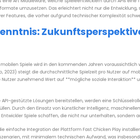
s eine Art Middleware, welche Spieleentwicklern durch APIs eine fle
elformate umzusetzen. Das erleichtert nicht nur die Entwicklung,
r Features, die vorher aufgrund technischer Komplexität schwer
enntnis: Zukunftsperspekti
n mobilen Spiele wird in den kommenden Jahren voraussichtlich 
2023) steigt die durchschnittliche Spielzeit pro Nutzer auf mo
ie Nutzer zunehmend Wert auf **mögliche soziale Interaktion** un
 API-gestützte Lösungen bereitstellen, werden eine Schlüsselroll
füllen. Durch den Einsatz von künstlicher Intelligenz, maschinel
ntwickler Spiele schaffen, die nicht nur unterhalten, sondern au
ie einfache Integration der Plattform Fast Chicken Play installie
lszenarien, mit minimalem technischen Aufwand, was insbesonder