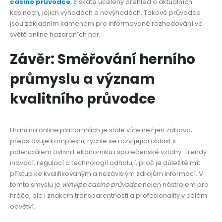
casino průvodce
, získáte ucelený přehled o aktuálních
kasinech, jejich výhodách a nevýhodách. Takové průvodce
jsou základním kamenem pro informované rozhodování ve
světě online hazardních her.
Závěr: Směřování herního
průmyslu a význam
kvalitního průvodce
Hraní na online platformách je stále více než jen zábava;
představuje komplexní, rychle se rozvíjející oblast s
potenciálem ovlivnit ekonomiku i společenské vztahy. Trendy
inovací, regulací a technologií odhalují, proč je důležité mít
přístup ke kvalifikovaným a nezávislým zdrojům informací. V
tomto smyslu je
winvipe casino průvodce
nejen nástrojem pro
hráče, ale i znakem transparentnosti a profesionality v celém
odvětví.