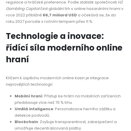
regulace a hráčské preference. Podle statistik společnosti
H2
Gambling Capital
činil globální trh s online hazardními hrami v
roce 2022 přibližně
66,7 miliard USD
a očekává se, že do
roku 2027 poroste s ročním tempem přes 11 %.
Technologie a inovace:
řídící síla moderního online
hraní
Klíčem k úspěchu moderních online kasin je integrace
nejnovějších technologií:
Mobilní hraní
: Přístup ke hrám na mobilních zařízeních
představuje více než 70 % trhu.
Umělá inteligence
: Personalizace herního zážitku a
detekce podvodů.
Blockchain
: Zvyšuje transparentnost, zabezpečení a
umožňuje decentralizovaná platby.