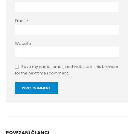
Email
*
Website
Save my name, email, and website in this browser
for the next time I comment.
POVEZANI
ČLANCI