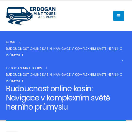
HOME
BUDOUCNOST ONLINE KASIN: NAVIGACE V KOMPLEXNÍM SVĚTĚ HERNÍHO
PRŮMYSLU
ERDOGAN M&T TOURS
BUDOUCNOST ONLINE KASIN: NAVIGACE V KOMPLEXNÍM SVĚTĚ HERNÍHO
PRŮMYSLU
Budoucnost online kasin:
Navigace v komplexním světě
herního průmyslu