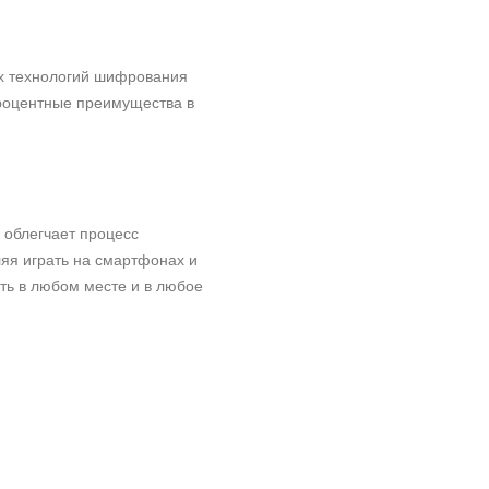
х технологий шифрования
роцентные преимущества в
 облегчает процесс
яя играть на смартфонах и
ать в любом месте и в любое