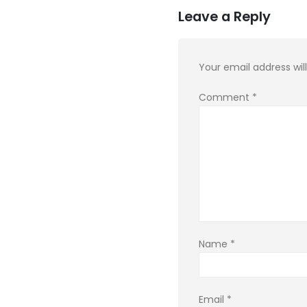
Leave a Reply
Your email address will
Comment
*
Name
*
Email
*