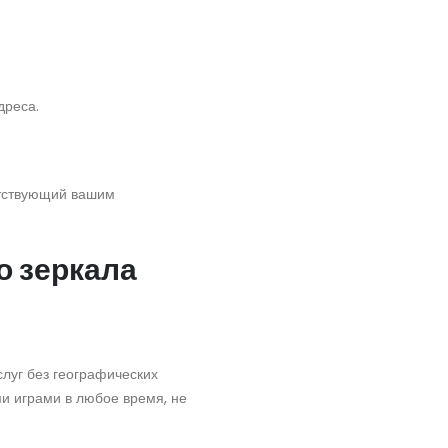
дреса.
етствующий вашим
о зеркала
луг без географических
и играми в любое время, не