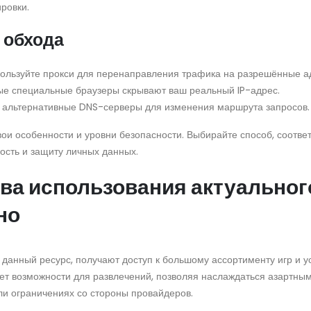
ровки.
 обхода
ользуйте прокси для перенаправления трафика на разрешённые а
е специальные браузеры скрывают ваш реальный IP-адрес.
 альтернативные DNS-серверы для изменения маршрута запросов.
вои особенности и уровни безопасности. Выбирайте способ, соотв
ость и защиту личных данных.
а использования актуальног
но
анный ресурс, получают доступ к большому ассортименту игр и ус
ет возможности для развлечений, позволяя наслаждаться азартным
ли ограничениях со стороны провайдеров.