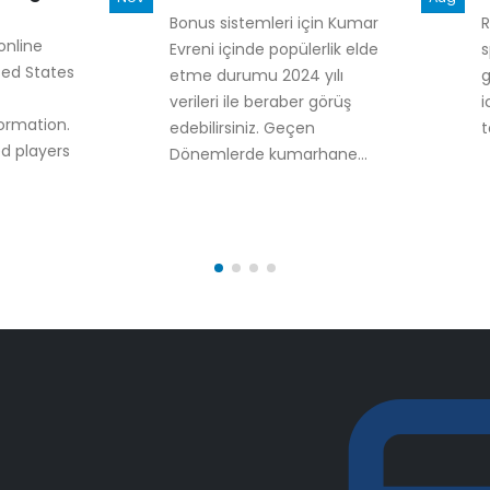
Bonus sistemleri için Kumar
R
nline
Evreni içinde popülerlik elde
s
ted States
etme durumu 2024 yılı
g
verileri ile beraber görüş
i
ormation.
edebilirsiniz. Geçen
t
d players
Dönemlerde kumarhane...