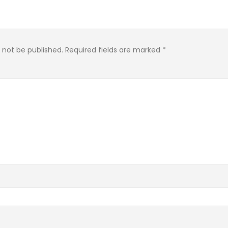
 not be published.
Required fields are marked
*