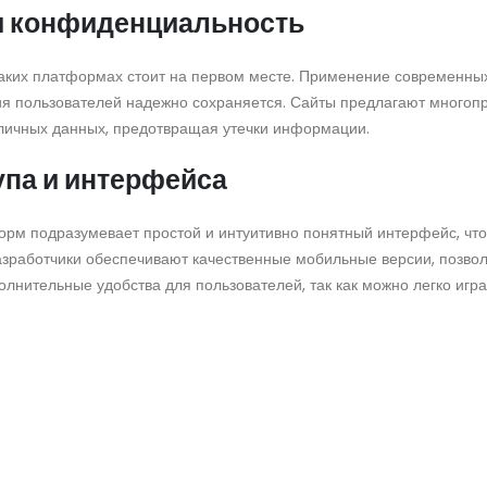
и конфиденциальность
аких платформах стоит на первом месте. Применение современны
ия пользователей надежно сохраняется. Сайты предлагают многоп
 личных данных, предотвращая утечки информации.
упа и интерфейса
орм подразумевает простой и интуитивно понятный интерфейс, что
азработчики обеспечивают качественные мобильные версии, позвол
олнительные удобства для пользователей, так как можно легко игр