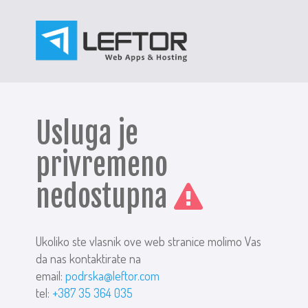
Usluga je
privremeno
nedostupna
Ukoliko ste vlasnik ove web stranice molimo Vas
da nas kontaktirate na
email:
podrska@leftor.com
tel:
+387 35 364 035