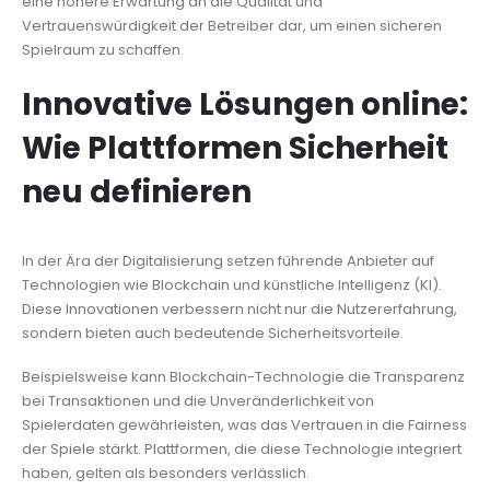
eine höhere Erwartung an die Qualität und
Vertrauenswürdigkeit der Betreiber dar, um einen sicheren
Spielraum zu schaffen.
Innovative Lösungen online:
Wie Plattformen Sicherheit
neu definieren
In der Ära der Digitalisierung setzen führende Anbieter auf
Technologien wie
Blockchain
und
künstliche Intelligenz (KI)
.
Diese Innovationen verbessern nicht nur die Nutzererfahrung,
sondern bieten auch bedeutende Sicherheitsvorteile.
Beispielsweise kann Blockchain-Technologie die Transparenz
bei Transaktionen und die Unveränderlichkeit von
Spielerdaten gewährleisten, was das Vertrauen in die Fairness
der Spiele stärkt. Plattformen, die diese Technologie integriert
haben, gelten als besonders verlässlich.