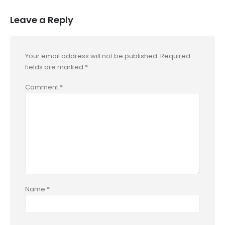
Leave a Reply
Your email address will not be published.
Required
fields are marked
*
Comment
*
Name
*