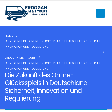
HOME
DIE ZUKUNFT DES ONLINE-GLÜCKSSPIELS IN DEUTSCHLAND: SICHERHEIT,
INNOVATION UND REGULIERUNG
ERDOGAN M&T TOURS
DIE ZUKUNFT DES ONLINE-GLÜCKSSPIELS IN DEUTSCHLAND: SICHERHEIT,
INNOVATION UND REGULIERUNG
Die Zukunft des Online-
Glücksspiels in Deutschland:
Sicherheit, Innovation und
Regulierung