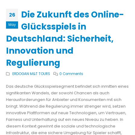
Die Zukunft des Online-
26
Glücksspiels in
May
Deutschland: Sicherheit,
Innovation und
Regulierung
ERDOGAN M&T TOURS
0 Comments
Das deutsche Glücksspielsegment befindet sich inmitten eines
signifikanten Wandels, der sowohl Chancen als auch
Herausforderungen für Anbieter und Konsumenten mit sich
bringt. Während die Regulierung immer strenger wird, setzen
innovative Plattformen auf neue Technologien, um Vertrauen,
Fairness und Unterhaltung auf ein neues Niveau zu heben. In
diesem Kontext gewinnt die soziale und technologische
Infrastruktur, die eine sichere Umgebung für Spieler schafft,