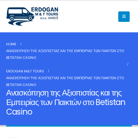
HOME
ΑΝΑΣΚΌΠΗΣΗ ΤΗΣ ΑΞΙΟΠΙΣΤΊΑΣ ΚΑΙ ΤΗΣ ΕΜΠΕΙΡΊΑΣ ΤΩΝ ΠΑΙΚΤΏΝ ΣΤΟ
BETISTAN CASINO
ERDOGAN M&T TOURS
ΑΝΑΣΚΌΠΗΣΗ ΤΗΣ ΑΞΙΟΠΙΣΤΊΑΣ ΚΑΙ ΤΗΣ ΕΜΠΕΙΡΊΑΣ ΤΩΝ ΠΑΙΚΤΏΝ ΣΤΟ
BETISTAN CASINO
Ανασκόπηση της Αξιοπιστίας και της
Εμπειρίας των Παικτών στο Betistan
Casino