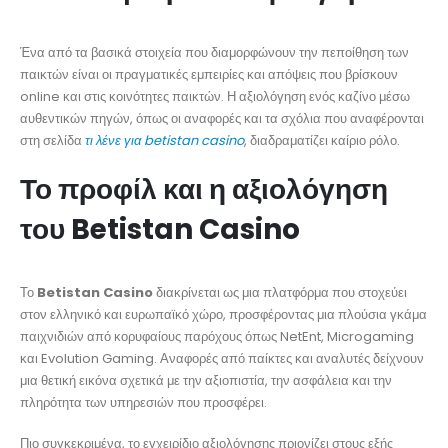
Ένα από τα βασικά στοιχεία που διαμορφώνουν την πεποίθηση των
παικτών είναι οι πραγματικές εμπειρίες και απόψεις που βρίσκουν
online και στις κοινότητες παικτών. Η αξιολόγηση ενός καζίνο μέσω
αυθεντικών πηγών, όπως οι αναφορές και τα σχόλια που αναφέρονται
στη σελίδα
τι λένε για betistan casino
, διαδραματίζει καίριο ρόλο.
Το προφίλ και η αξιολόγηση
του Betistan Casino
Το
Betistan Casino
διακρίνεται ως μια πλατφόρμα που στοχεύει
στον ελληνικό και ευρωπαϊκό χώρο, προσφέροντας μια πλούσια γκάμα
παιχνιδιών από κορυφαίους παρόχους όπως NetEnt, Microgaming
και Evolution Gaming. Αναφορές από παίκτες και αναλυτές δείχνουν
μια θετική εικόνα σχετικά με την αξιοπιστία, την ασφάλεια και την
πληρότητα των υπηρεσιών που προσφέρει.
Πιο συγκεκριμένα, το εγχειρίδιο αξιολόγησης πριονίζει στους εξής