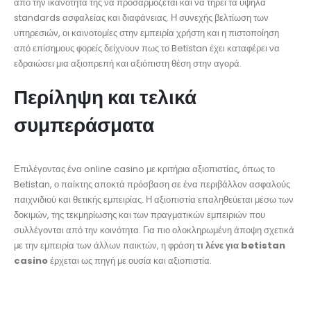
από την ικανότητά της να προσαρμόζεται και να τηρεί τα υψηλά
standards ασφαλείας και διαφάνειας. Η συνεχής βελτίωση των
υπηρεσιών, οι καινοτομίες στην εμπειρία χρήστη και η πιστοποίηση
από επίσημους φορείς δείχνουν πως το Betistan έχει καταφέρει να
εδραιώσει μια αξιοπρεπή και αξιόπιστη θέση στην αγορά.
Περίληψη και τελικά
συμπεράσματα
Επιλέγοντας ένα online casino με κριτήρια αξιοπιστίας, όπως το
Betistan, ο παίκτης αποκτά πρόσβαση σε ένα περιβάλλον ασφαλούς
παιχνιδιού και θετικής εμπειρίας. Η αξιοπιστία επαληθεύεται μέσω των
δοκιμών, της τεκμηρίωσης και των πραγματικών εμπειριών που
συλλέγονται από την κοινότητα. Για πιο ολοκληρωμένη άποψη σχετικά
με την εμπειρία των άλλων παικτών, η φράση
τι λένε για betistan
casino
έρχεται ως πηγή με ουσία και αξιοπιστία.