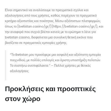
Είναι σημαντικό να αναλύσουμε τα πραγματικά σχόλια και
αξιολογήσεις από τους χρήστες, καθώς παρέχουν το πραγματικό
κριτήριο αξιοπιστίας και ποιότητας. Μέσω αξιόπιστων πλατφορμών,
όπως το [betistan.casino/gr/](https://betistan.casino/gr/), και
την αναφορά που συχνά βλέπει κανείς με το ερώτημα τι λένε για
betistan casino, διαφαίνεται μια συνολική θετική εικόνα που
βασίζεται σε πραγματικές εμπειρίες χρήσης.
“Το Betistan μου προσέφερε μια ασφαλή και αξιόπιστη εμπειρία
παιχνιδιού, με πολλές επιλογές και άριστη υποστήριξη πελατών.
Το συστήνω ανεπιφύλακτα.” – Πολλοί χρήστες με θετικές
αξιολογήσεις
Προκλήσεις και προοπτικές
στον χώρο