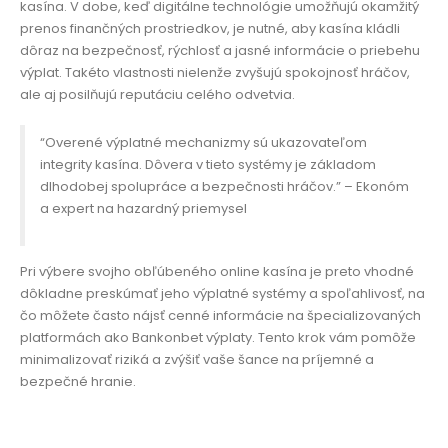
kasína. V dobe, keď digitálne technológie umožňujú okamžitý
prenos finančných prostriedkov, je nutné, aby kasína kládli
dôraz na bezpečnosť, rýchlosť a jasné informácie o priebehu
výplat. Takéto vlastnosti nielenže zvyšujú spokojnosť hráčov,
ale aj posilňujú reputáciu celého odvetvia.
“Overené výplatné mechanizmy sú ukazovateľom
integrity kasína. Dôvera v tieto systémy je základom
dlhodobej spolupráce a bezpečnosti hráčov.” – Ekonóm
a expert na hazardný priemysel
Pri výbere svojho obľúbeného online kasína je preto vhodné
dôkladne preskúmať jeho výplatné systémy a spoľahlivosť, na
čo môžete často nájsť cenné informácie na špecializovaných
platformách ako Bankonbet výplaty. Tento krok vám pomôže
minimalizovať riziká a zvýšiť vaše šance na príjemné a
bezpečné hranie.