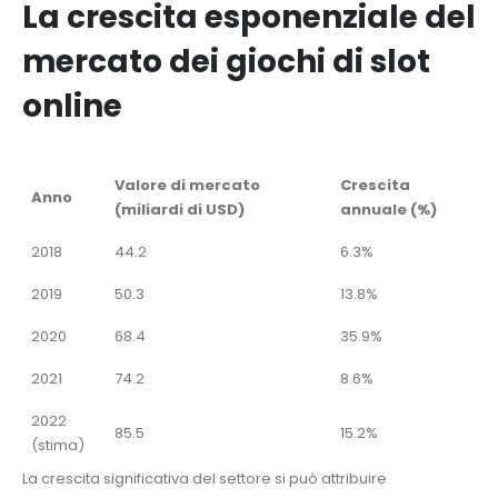
La crescita esponenziale del
mercato dei giochi di slot
online
Valore di mercato
Crescita
Anno
(miliardi di USD)
annuale (%)
2018
44.2
6.3%
2019
50.3
13.8%
2020
68.4
35.9%
2021
74.2
8.6%
2022
85.5
15.2%
(stima)
La crescita significativa del settore si può attribuire