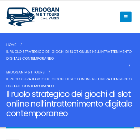
HOME
IL RUOLO STRATEGICO DEI GIOCHI DI SLOT ONLINE NELL’INTRATTENIMENTO
DIGITALE CONTEMPORANEO
ERDOGAN M&T TOURS
IL RUOLO STRATEGICO DEI GIOCHI DI SLOT ONLINE NELL’INTRATTENIMENTO
DIGITALE CONTEMPORANEO
Il ruolo strategico dei giochi di slot
online nell’intrattenimento digitale
contemporaneo