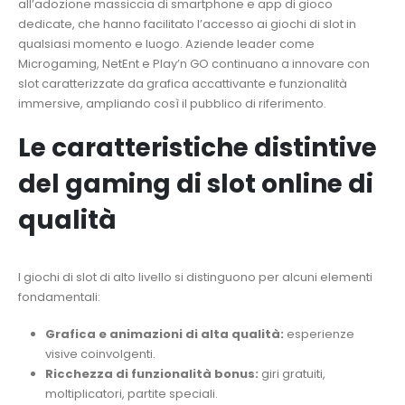
all’adozione massiccia di smartphone e app di gioco
dedicate, che hanno facilitato l’accesso ai giochi di slot in
qualsiasi momento e luogo. Aziende leader come
Microgaming, NetEnt e Play’n GO continuano a innovare con
slot caratterizzate da grafica accattivante e funzionalità
immersive, ampliando così il pubblico di riferimento.
Le caratteristiche distintive
del gaming di slot online di
qualità
I giochi di slot di alto livello si distinguono per alcuni elementi
fondamentali:
Grafica e animazioni di alta qualità:
esperienze
visive coinvolgenti.
Ricchezza di funzionalità bonus:
giri gratuiti,
moltiplicatori, partite speciali.