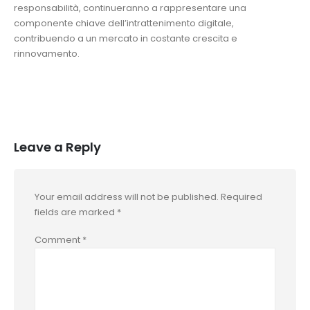
responsabilità, continueranno a rappresentare una
componente chiave dell’intrattenimento digitale,
contribuendo a un mercato in costante crescita e
rinnovamento.
Leave a Reply
Your email address will not be published.
Required
fields are marked
*
Comment
*