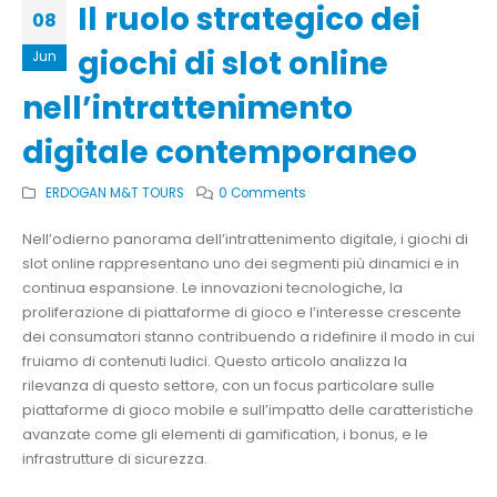
Il ruolo strategico dei
08
giochi di slot online
Jun
nell’intrattenimento
digitale contemporaneo
ERDOGAN M&T TOURS
0 Comments
Nell’odierno panorama dell’intrattenimento digitale, i giochi di
slot online rappresentano uno dei segmenti più dinamici e in
continua espansione. Le innovazioni tecnologiche, la
proliferazione di piattaforme di gioco e l’interesse crescente
dei consumatori stanno contribuendo a ridefinire il modo in cui
fruiamo di contenuti ludici. Questo articolo analizza la
rilevanza di questo settore, con un focus particolare sulle
piattaforme di gioco mobile e sull’impatto delle caratteristiche
avanzate come gli elementi di gamification, i bonus, e le
infrastrutture di sicurezza.