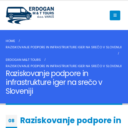
HOME
RAZISKOVANJE PODPORE IN INFRASTRUKTURE IGER NA SREČO V SLOVENIJI
ERDOGAN M&T TOURS
RAZISKOVANJE PODPORE IN INFRASTRUKTURE IGER NA SREČO V SLOVENIJI
Raziskovanje podpore in
infrastrukture iger na srečo v
Sloveniji
Raziskovanje podpore in
08