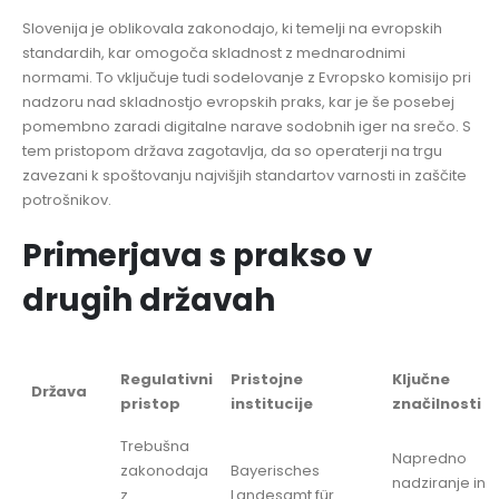
Slovenija je oblikovala zakonodajo, ki temelji na evropskih
standardih, kar omogoča skladnost z mednarodnimi
normami. To vključuje tudi sodelovanje z Evropsko komisijo pri
nadzoru nad skladnostjo evropskih praks, kar je še posebej
pomembno zaradi digitalne narave sodobnih iger na srečo. S
tem pristopom država zagotavlja, da so operaterji na trgu
zavezani k spoštovanju najvišjih standartov varnosti in zaščite
potrošnikov.
Primerjava s prakso v
drugih državah
Regulativni
Pristojne
Ključne
Država
pristop
institucije
značilnosti
Trebušna
Napredno
zakonodaja
Bayerisches
nadziranje in
z
Landesamt für