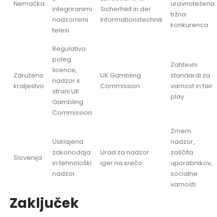
Nemačka
uravnotežena
integriranimi
Sicherheit in der
tržna
nadzornimi
Informationstechnik
konkurenca
telesi
Regulativa
poleg
Zahtevni
licence,
Združeno
UK Gambling
standardi za
nadzor s
kraljestvo
Commission
varnost in fair
strani UK
play
Gambling
Commission
Zmern
Usklajena
nadzor,
zakonodaja
Urad za nadzor
zaščita
Slovenija
in tehnološki
iger na srečo
uporabnikov,
nadzor
socialne
varnosti
Zaključek