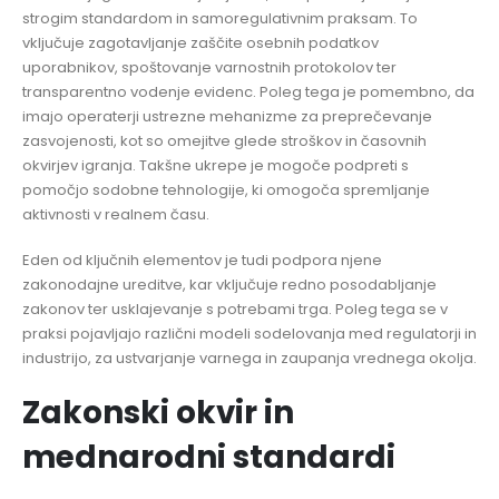
strogim standardom in samoregulativnim praksam. To
vključuje zagotavljanje zaščite osebnih podatkov
uporabnikov, spoštovanje varnostnih protokolov ter
transparentno vodenje evidenc. Poleg tega je pomembno, da
imajo operaterji ustrezne mehanizme za preprečevanje
zasvojenosti, kot so omejitve glede stroškov in časovnih
okvirjev igranja. Takšne ukrepe je mogoče podpreti s
pomočjo sodobne tehnologije, ki omogoča spremljanje
aktivnosti v realnem času.
Eden od ključnih elementov je tudi podpora njene
zakonodajne ureditve, kar vključuje redno posodabljanje
zakonov ter usklajevanje s potrebami trga. Poleg tega se v
praksi pojavljajo različni modeli sodelovanja med regulatorji in
industrijo, za ustvarjanje varnega in zaupanja vrednega okolja.
Zakonski okvir in
mednarodni standardi