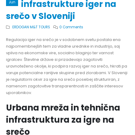
infrastrukture iger na
Jun
srečo v Sloveniji
ERDOGAN M&T TOURS
0 Comments
Regulacija iger na srečo je v sodobnem svetu postala ena
najpomembnejših tem za vladne urednike in industrijo, saj
vpliva na ekonomske vire, socialno blaginjo ter varnost
igralcev. Številne države si prizadevajo zagotoviti
uravnoteženo okolje, ki podpira razvoj iger na srečo, hkrati pa
varuje potencialne ranljive skupine pred zlorabami. V Sloveniji
je regulatorni okvir za igre na srečo posebej strukturiran, z
namenom zagotovitve transparentnosti in zaščite interesov
uporabnikov.
Urbana mreža in tehnična
infrastruktura za igre na
srečo