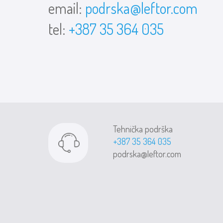
email:
podrska@leftor.com
tel:
+387 35 364 035
Tehnička podrška
+387 35 364 035
podrska@leftor.com