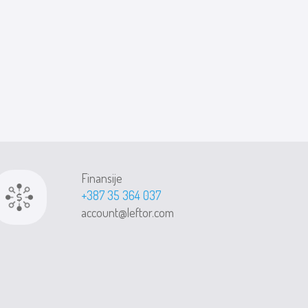
Finansije
+387 35 364 037
account@leftor.com