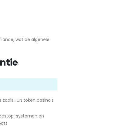
liance, wat de algehele
ntie
 zoals FUN token casino’s
udestop-systemen en
bots