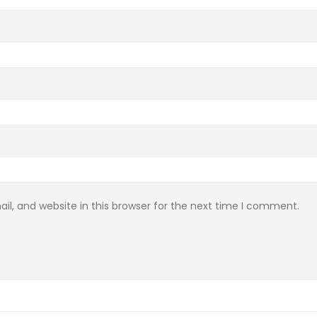
l, and website in this browser for the next time I comment.