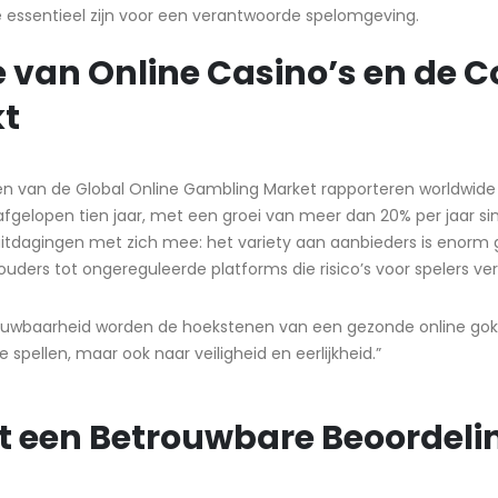
essentieel zijn voor een verantwoorde spelomgeving.
van Online Casino’s en de C
kt
ken van de Global Online Gambling Market rapporteren worldwide
fgelopen tien jaar, met een groei van meer dan 20% per jaar si
 uitdagingen met zich mee: het variety aan aanbieders is enorm
ers tot ongereguleerde platforms die risico’s voor spelers ver
ouwbaarheid worden de hoekstenen van een gezonde online gokin
e spellen, maar ook naar veiligheid en eerlijkheid.”
een Betrouwbare Beoordelin