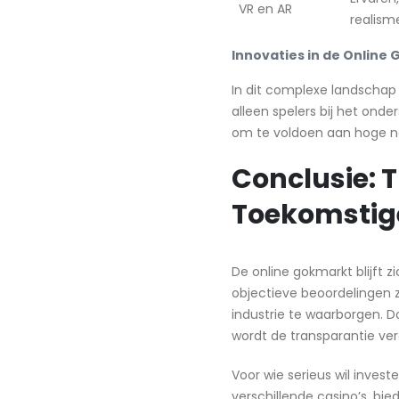
VR en AR
realism
Innovaties in de Online 
In dit complexe landschap 
alleen spelers bij het ond
om te voldoen aan hoge 
Conclusie: 
Toekomstige
De online gokmarkt blijft 
objectieve beoordelingen 
industrie te waarborgen. D
wordt de transparantie ver
Voor wie serieus wil inves
verschillende casino’s, bie