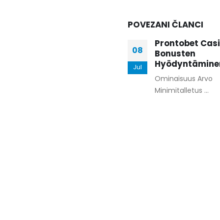
POVEZANI
ČLANCI
Enjeux et stratégies
Prontobet Cas
2
08
du poker en ligne : une
Bonusten
analyse approfondie
Hyödyntämine
l
Jul
Introduction : l'évolution du
Ominaisuus Arvo
poker à l'ère numérique Le
Minimitalletus ...
poker, jeu de stratégie et de
psychologie, a connu une
transformation majeure...