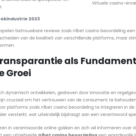
Virtuele casino-ervar
e
Gokindustrie 2023
spelen betrouwbare reviews zoals n1bet casino beoordeling een s
erscheiden van de kwaliteit van verschillende platforms, maar st
normen.
Transparantie als Fundament
 Groei
zich dynamisch ontwikkelen, gedreven door innovatie en regelgev
zijn cruciaal om het vertrouwen van de consument te behouden 
oor platforms zoals n1bet casino beoordeling te integreren in d
der versterkt, wat uiteindelijk bijdraagt aan een verantwoord spe
teren in verantwoorde online gokken en zich wil informeren over
dt een uitgebreide
n1bet casino beoordeling
een waardevolle l