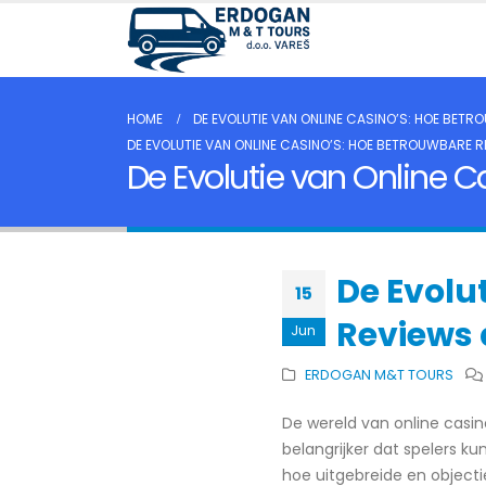
HOME
DE EVOLUTIE VAN ONLINE CASINO’S: HOE BE
DE EVOLUTIE VAN ONLINE CASINO’S: HOE BETROUWBARE
De Evolutie van Online 
De Evolu
15
Reviews
Jun
ERDOGAN M&T TOURS
De wereld van online casin
belangrijker dat spelers ku
hoe uitgebreide en objecti