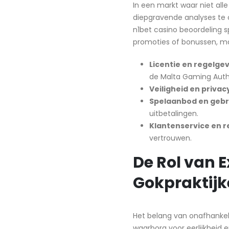
In een markt waar niet all
diepgravende analyses te c
n1bet casino beoordeling s
promoties of bonussen, ma
Licentie en regelgev
de Malta Gaming Autho
Veiligheid en privac
Spelaanbod en gebru
uitbetalingen.
Klantenservice en r
vertrouwen.
De Rol van 
Gokpraktij
Het belang van onafhankel
waarborg voor eerlijkheid e